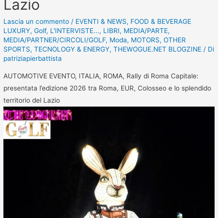
Lazio
Lascia un commento
/
EVENTI & NEWS
,
FOOD & BEVERAGE
LUXURY
,
Golf
,
L'INTERVISTE...
,
LIBRI
,
MEDIA/PARTE
,
MEDIA/PARTNER/CIRCOLI/GOLF
,
Moda
,
MOTORS
,
OTHER
SPORTS
,
TECNOLOGY & ENERGY
,
THEWOGUE.NET BLOGZINE
/ Di
patriziapierbattista
AUTOMOTIVE EVENTO, ITALIA, ROMA, Rally di Roma Capitale:
presentata l’edizione 2026 tra Roma, EUR, Colosseo e lo splendido
territorio del Lazio