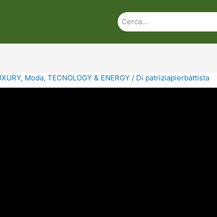
UXURY
,
Moda
,
TECNOLOGY & ENERGY
/ Di
patriziapierbattista