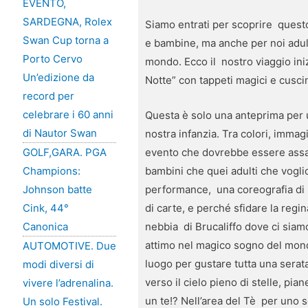
EVENTO,
SARDEGNA, Rolex
Siamo entrati per scoprire quest
Swan Cup torna a
e bambine, ma anche per noi adul
Porto Cervo
mondo. Ecco il nostro viaggio iniz
Un’edizione da
Notte” con tappeti magici e cuscini
record per
celebrare i 60 anni
Questa è solo una anteprima per u
di Nautor Swan
nostra infanzia. Tra colori, immag
evento che dovrebbe essere assagg
GOLF,GARA. PGA
bambini che quei adulti che voglio
Champions:
performance, una coreografia di lu
Johnson batte
di carte, e perché sfidare la reg
Cink, 44°
nebbia di Brucaliffo dove ci siam
Canonica
attimo nel magico sogno del mond
AUTOMOTIVE. Due
luogo per gustare tutta una serat
modi diversi di
verso il cielo pieno di stelle, pi
vivere l’adrenalina.
un te!? Nell’area del Tè per uno 
Un solo Festival.