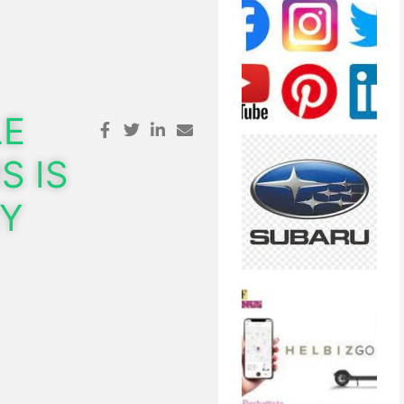
LE
S IS
SY