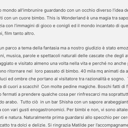
o mondo all’imbrunire guardando con un occhio diverso l’idea de
ti con un cuore bimbo. This is Wonderland è una magia tra sapor
ia con l’immagini di gioco e conigli ed il mondo incantato di que
, film tanto altro.
n parco a tema della fantasia ma a nostro giudizio è stato emozi
ini, musica, parole e spettacoli naturali delle cascate che degli 
iato e visitato almeno una volta nella vita e perché no anche p
no ritornare nel loro passato di bimbo. 40 mila mq animati da ar
ci ed ombre che portano al visitatore tra razionalità e sogno. T
ina di cuori a scacchi! Con molte pedine magiche. Boschi fatti di
o fermati a prendere qualche cosa per rinfrescarci ma soprattut
o arabo. Tutto ciò in un bar Shisha con un sapore arabeggiant
a con vari gusti enogastronomici. Per bimbi e non, vi sono altal
aneti e natura. Naturalmente prima guardarsi allo specchio per cer
scatto tra dolci e delizie. Si ringrazia Matilde per l’accompag