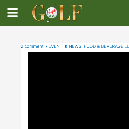
2 commenti
/
EVENTI & NEWS
,
FOOD & BEVERAGE L