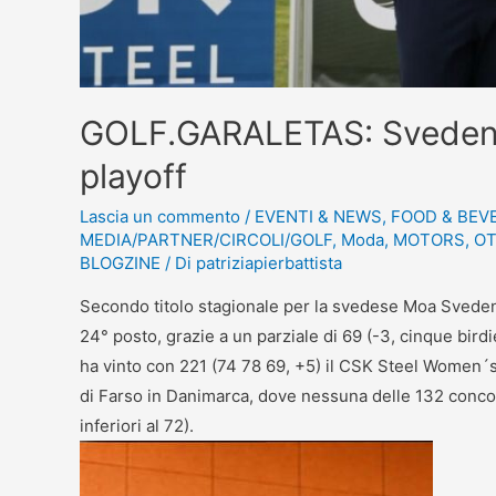
GOLF.GARALETAS: Svedensk
playoff
Lascia un commento
/
EVENTI & NEWS
,
FOOD & BEV
MEDIA/PARTNER/CIRCOLI/GOLF
,
Moda
,
MOTORS
,
OT
BLOGZINE
/ Di
patriziapierbattista
Secondo titolo stagionale per la svedese Moa Svedens
24° posto, grazie a un parziale di 69 (-3, cinque birdi
ha vinto con 221 (74 78 69, +5) il CSK Steel Women´s
di Farso in Danimarca, dove nessuna delle 132 concorr
inferiori al 72).