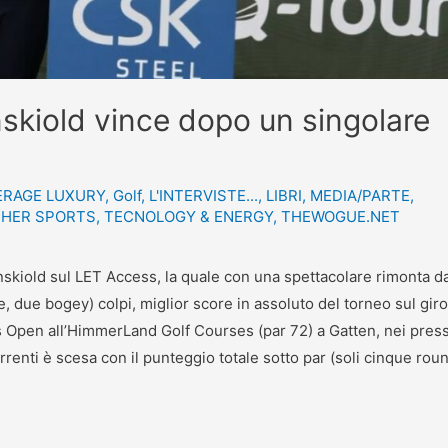
iold vince dopo un singolare
ERAGE LUXURY
,
Golf
,
L'INTERVISTE...
,
LIBRI
,
MEDIA/PARTE
,
HER SPORTS
,
TECNOLOGY & ENERGY
,
THEWOGUE.NET
kiold sul LET Access, la quale con una spettacolare rimonta da
e, due bogey) colpi, miglior score in assoluto del torneo sul giro
 Open all’HimmerLand Golf Courses (par 72) a Gatten, nei press
enti è scesa con il punteggio totale sotto par (soli cinque rou