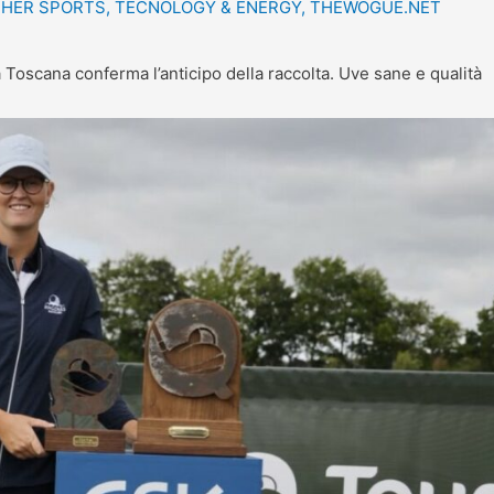
HER SPORTS
,
TECNOLOGY & ENERGY
,
THEWOGUE.NET
scana conferma l’anticipo della raccolta. Uve sane e qualità