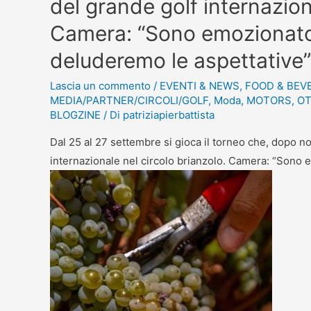
del grande golf internazion
Camera: “Sono emozionato
deluderemo le aspettative”
Lascia un commento
/
EVENTI & NEWS
,
FOOD & BEV
MEDIA/PARTNER/CIRCOLI/GOLF
,
Moda
,
MOTORS
,
OT
BLOGZINE
/ Di
patriziapierbattista
Dal 25 al 27 settembre si gioca il torneo che, dopo no
internazionale nel circolo brianzolo. Camera: “Sono