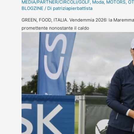
MEDIA/PARTNER/CIRCOLI/GOLF
,
Moda
,
MOTORS
,
OT
BLOGZINE
/ Di
patriziapierbattista
GREEN, FOOD, ITALIA. Vendemmia 2026: la Maremma To
promettente nonostante il caldo