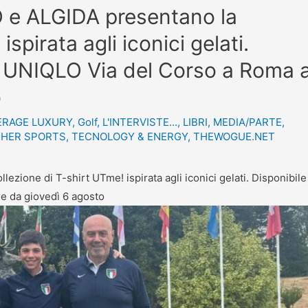
e ALGIDA presentano la
spirata agli iconici gelati.
re UNIQLO Via del Corso a Roma 
o
ERAGE LUXURY
,
Golf
,
L'INTERVISTE...
,
LIBRI
,
MEDIA/PARTE
,
HER SPORTS
,
TECNOLOGY & ENERGY
,
THEWOGUE.NET
ione di T-shirt UTme! ispirata agli iconici gelati. Disponibile
re da giovedì 6 agosto