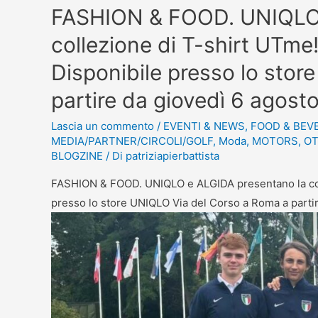
FASHION & FOOD. UNIQLO 
collezione di T-shirt UTme! i
Disponibile presso lo sto
partire da giovedì 6 agost
Lascia un commento
/
EVENTI & NEWS
,
FOOD & BEV
MEDIA/PARTNER/CIRCOLI/GOLF
,
Moda
,
MOTORS
,
OT
BLOGZINE
/ Di
patriziapierbattista
FASHION & FOOD. UNIQLO e ALGIDA presentano la collez
presso lo store UNIQLO Via del Corso a Roma a parti