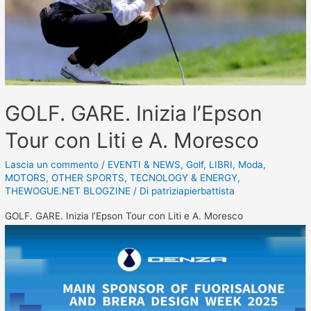
GOLF. GARE. Inizia l’Epson
Tour con Liti e A. Moresco
Lascia un commento
/
EVENTI & NEWS
,
Golf
,
LIBRI
,
Moda
,
MOTORS
,
OTHER SPORTS
,
TECNOLOGY & ENERGY
,
THEWOGUE.NET BLOGZINE
/ Di
patriziapierbattista
GOLF. GARE. Inizia l’Epson Tour con Liti e A. Moresco