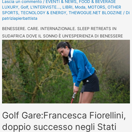
Lascia un commento
/
EVENTI & NEWS
,
FOOD & BEVERAGE
LUXURY
,
Golf
,
L'INTERVISTE...
,
LIBRI
,
Moda
,
MOTORS
,
OTHER
SPORTS
,
TECNOLOGY & ENERGY
,
THEWOGUE.NET BLOGZINE
/ Di
patriziapierbattista
BENESSERE. CARE. INTERNAZIONALE. SLEEP RETREATS IN
SUDAFRICA DOVE IL SONNO È UN’ESPERIENZA DI BENESSERE
Golf Gare:Francesca Fiorellini,
doppio successo negli Stati