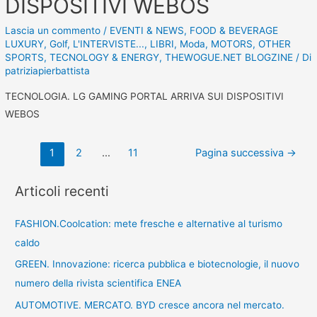
DISPOSITIVI WEBOS
Lascia un commento
/
EVENTI & NEWS
,
FOOD & BEVERAGE
LUXURY
,
Golf
,
L'INTERVISTE...
,
LIBRI
,
Moda
,
MOTORS
,
OTHER
SPORTS
,
TECNOLOGY & ENERGY
,
THEWOGUE.NET BLOGZINE
/ Di
patriziapierbattista
TECNOLOGIA. LG GAMING PORTAL ARRIVA SUI DISPOSITIVI
WEBOS
1
2
…
11
Pagina successiva
→
Articoli recenti
FASHION.Coolcation: mete fresche e alternative al turismo
caldo
GREEN. Innovazione: ricerca pubblica e biotecnologie, il nuovo
numero della rivista scientifica ENEA
AUTOMOTIVE. MERCATO. BYD cresce ancora nel mercato.