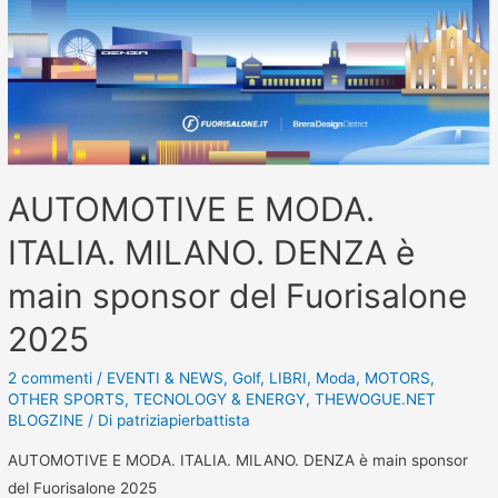
AUTOMOTIVE E MODA.
ITALIA. MILANO. DENZA è
main sponsor del Fuorisalone
2025
2 commenti
/
EVENTI & NEWS
,
Golf
,
LIBRI
,
Moda
,
MOTORS
,
OTHER SPORTS
,
TECNOLOGY & ENERGY
,
THEWOGUE.NET
BLOGZINE
/ Di
patriziapierbattista
AUTOMOTIVE E MODA. ITALIA. MILANO. DENZA è main sponsor
del Fuorisalone 2025