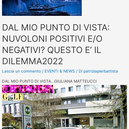
DAL MIO PUNTO DI VISTA:
NUVOLONI POSITIVI E/O
NEGATIVI? QUESTO E’ IL
DILEMMA2022
Lascia un commento
/
EVENTI & NEWS
/ Di
patriziapierbattista
DAL MIO PUNTO DI VISTA…GIULIANA MATTEUCCI