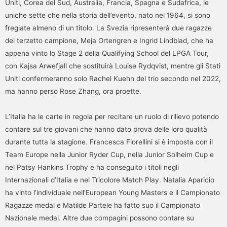
Uniti, Corea del Sud, Australia, Francia, Spagna e Sudafrica, le
uniche sette che nella storia dell’evento, nato nel 1964, si sono
fregiate almeno di un titolo. La Svezia ripresenterà due ragazze
del terzetto campione, Meja Ortengren e Ingrid Lindblad, che ha
appena vinto lo Stage 2 della Qualifying School del LPGA Tour,
con Kajsa Arwefjall che sostituirà Louise Rydqvist, mentre gli Stati
Uniti confermeranno solo Rachel Kuehn del trio secondo nel 2022,
ma hanno perso Rose Zhang, ora proette.
L’Italia ha le carte in regola per recitare un ruolo di rilievo potendo
contare sul tre giovani che hanno dato prova delle loro qualità
durante tutta la stagione. Francesca Fiorellini si è imposta con il
Team Europe nella Junior Ryder Cup, nella Junior Solheim Cup e
nel Patsy Hankins Trophy e ha conseguito i titoli negli
Internazionali d’Italia e nel Tricolore Match Play. Natalia Aparicio
ha vinto l’individuale nell’European Young Masters e il Campionato
Ragazze medal e Matilde Partele ha fatto suo il Campionato
Nazionale medal. Altre due compagini possono contare su