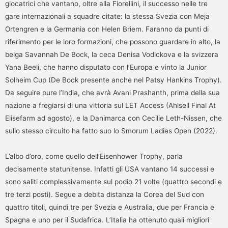
giocatrici che vantano, oltre alla Fiorellini, il successo nelle tre
gare internazionali a squadre citate: la stessa Svezia con Meja
Ortengren e la Germania con Helen Briem. Faranno da punti di
riferimento per le loro formazioni, che possono guardare in alto, la
belga Savannah De Bock, la ceca Denisa Vodickova e la svizzera
Yana Beeli, che hanno disputato con l’Europa e vinto la Junior
Solheim Cup (De Bock presente anche nel Patsy Hankins Trophy).
Da seguire pure l’India, che avrà Avani Prashanth, prima della sua
nazione a fregiarsi di una vittoria sul LET Access (Ahlsell Final At
Elisefarm ad agosto), e la Danimarca con Cecilie Leth-Nissen, che
sullo stesso circuito ha fatto suo lo Smorum Ladies Open (2022).
L’albo d’oro, come quello dell’Eisenhower Trophy, parla
decisamente statunitense. Infatti gli USA vantano 14 successi e
sono saliti complessivamente sul podio 21 volte (quattro secondi e
tre terzi posti). Segue a debita distanza la Corea del Sud con
quattro titoli, quindi tre per Svezia e Australia, due per Francia e
Spagna e uno per il Sudafrica. L’Italia ha ottenuto quali migliori