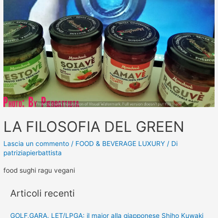
LA FILOSOFIA DEL GREEN
Lascia un commento
/
FOOD & BEVERAGE LUXURY
/ Di
patriziapierbattista
food sughi ragu vegani
Articoli recenti
GOLF,GARA. LET/LPGA: il major alla giapponese Shiho Kuwaki