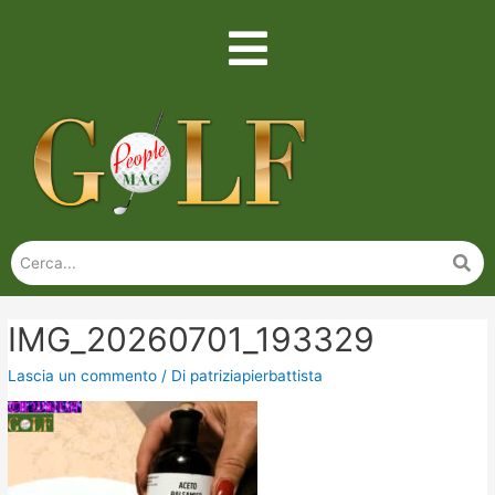
IMG_20260701_193329
Lascia un commento
/ Di
patriziapierbattista