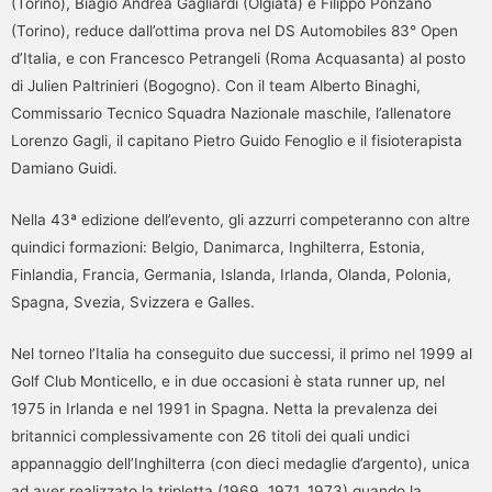
(Torino), Biagio Andrea Gagliardi (Olgiata) e Filippo Ponzano
(Torino), reduce dall’ottima prova nel DS Automobiles 83° Open
d’Italia, e con Francesco Petrangeli (Roma Acquasanta) al posto
di Julien Paltrinieri (Bogogno). Con il team Alberto Binaghi,
Commissario Tecnico Squadra Nazionale maschile, l’allenatore
Lorenzo Gagli, il capitano Pietro Guido Fenoglio e il fisioterapista
Damiano Guidi.
Nella 43ª edizione dell’evento, gli azzurri competeranno con altre
quindici formazioni: Belgio, Danimarca, Inghilterra, Estonia,
Finlandia, Francia, Germania, Islanda, Irlanda, Olanda, Polonia,
Spagna, Svezia, Svizzera e Galles.
Nel torneo l’Italia ha conseguito due successi, il primo nel 1999 al
Golf Club Monticello, e in due occasioni è stata runner up, nel
1975 in Irlanda e nel 1991 in Spagna. Netta la prevalenza dei
britannici complessivamente con 26 titoli dei quali undici
appannaggio dell’Inghilterra (con dieci medaglie d’argento), unica
ad aver realizzato la tripletta (1969, 1971, 1973) quando la