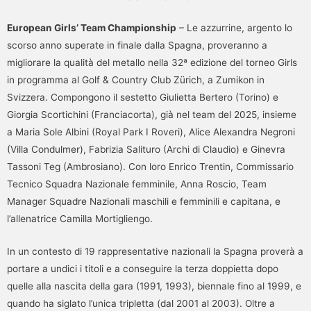
European Girls’ Team Championship
– Le azzurrine, argento lo
scorso anno superate in finale dalla Spagna, proveranno a
migliorare la qualità del metallo nella 32ª edizione del torneo Girls
in programma al Golf & Country Club Zürich, a Zumikon in
Svizzera. Compongono il sestetto Giulietta Bertero (Torino) e
Giorgia Scortichini (Franciacorta), già nel team del 2025, insieme
a Maria Sole Albini (Royal Park I Roveri), Alice Alexandra Negroni
(Villa Condulmer), Fabrizia Salituro (Archi di Claudio) e Ginevra
Tassoni Teg (Ambrosiano). Con loro Enrico Trentin, Commissario
Tecnico Squadra Nazionale femminile, Anna Roscio, Team
Manager Squadre Nazionali maschili e femminili e capitana, e
l’allenatrice Camilla Mortigliengo.
In un contesto di 19 rappresentative nazionali la Spagna proverà a
portare a undici i titoli e a conseguire la terza doppietta dopo
quelle alla nascita della gara (1991, 1993), biennale fino al 1999, e
quando ha siglato l’unica tripletta (dal 2001 al 2003). Oltre a