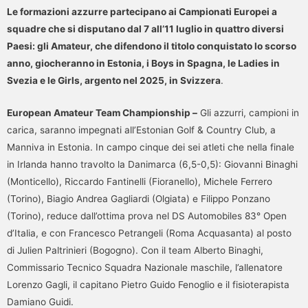
Le formazioni azzurre partecipano ai Campionati Europei a
squadre che si disputano dal 7 all’11 luglio in quattro diversi
Paesi: gli Amateur, che difendono il titolo conquistato lo scorso
anno, giocheranno in Estonia, i Boys in Spagna, le Ladies in
Svezia e le Girls, argento nel 2025, in Svizzera
.
European Amateur Team Championship –
Gli azzurri, campioni in
carica, saranno impegnati all’Estonian Golf & Country Club, a
Manniva in Estonia. In campo cinque dei sei atleti che nella finale
in Irlanda hanno travolto la Danimarca (6,5-0,5): Giovanni Binaghi
(Monticello), Riccardo Fantinelli (Fioranello), Michele Ferrero
(Torino), Biagio Andrea Gagliardi (Olgiata) e Filippo Ponzano
(Torino), reduce dall’ottima prova nel DS Automobiles 83° Open
d’Italia, e con Francesco Petrangeli (Roma Acquasanta) al posto
di Julien Paltrinieri (Bogogno). Con il team Alberto Binaghi,
Commissario Tecnico Squadra Nazionale maschile, l’allenatore
Lorenzo Gagli, il capitano Pietro Guido Fenoglio e il fisioterapista
Damiano Guidi.