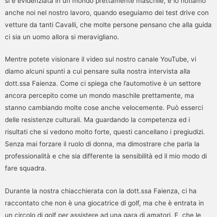
si è evidenziata in un mondo prettamente maschile, e lo notiamo
anche noi nel nostro lavoro, quando eseguiamo dei test drive con
vetture da tanti Cavalli, che molte persone pensano che alla guida
ci sia un uomo allora si meravigliano.
Mentre potete visionare il video sul nostro canale YouTube, vi
diamo alcuni spunti a cui pensare sulla nostra intervista alla
dott.ssa Faienza. Come ci spiega che l’automotive è un settore
ancora percepito come un mondo maschile prettamente, ma
stanno cambiando molte cose anche velocemente. Può esserci
delle resistenze culturali. Ma guardando la competenza ed i
risultati che si vedono molto forte, questi cancellano i pregiudizi.
Senza mai forzare il ruolo di donna, ma dimostrare che parla la
professionalità e che sia differente la sensibilità ed il mio modo di
fare squadra.
Durante la nostra chiacchierata con la dott.ssa Faienza, ci ha
raccontato che non è una giocatrice di golf, ma che è entrata in
un circolo di golf per assistere ad una gara di amatori. E che le