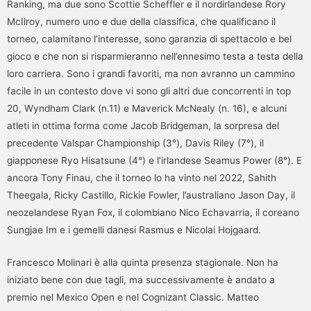
Ranking, ma due sono Scottie Scheffler e il nordirlandese Rory
McIlroy, numero uno e due della classifica, che qualificano il
torneo, calamitano l’interesse, sono garanzia di spettacolo e bel
gioco e che non si risparmieranno nell’ennesimo testa a testa della
loro carriera. Sono i grandi favoriti, ma non avranno un cammino
facile in un contesto dove vi sono gli altri due concorrenti in top
20, Wyndham Clark (n.11) e Maverick McNealy (n. 16), e alcuni
atleti in ottima forma come Jacob Bridgeman, la sorpresa del
precedente Valspar Championship (3°), Davis Riley (7°), il
giapponese Ryo Hisatsune (4°) e l’irlandese Seamus Power (8°). E
ancora Tony Finau, che il torneo lo ha vinto nel 2022, Sahith
Theegala, Ricky Castillo, Rickie Fowler, l’australiano Jason Day, il
neozelandese Ryan Fox, il colombiano Nico Echavarria, il coreano
Sungjae Im e i gemelli danesi Rasmus e Nicolai Hojgaard.
Francesco Molinari è alla quinta presenza stagionale. Non ha
iniziato bene con due tagli, ma successivamente è andato a
premio nel Mexico Open e nel Cognizant Classic. Matteo