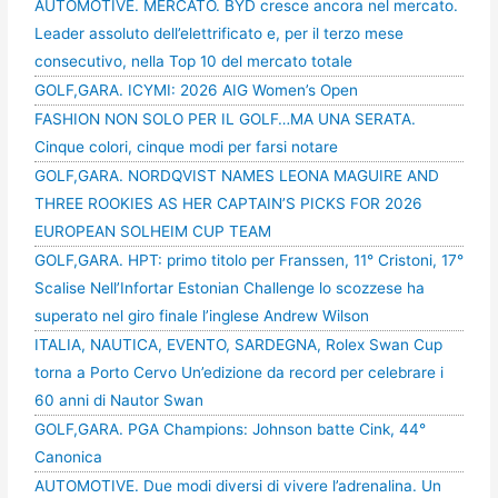
AUTOMOTIVE. MERCATO. BYD cresce ancora nel mercato.
Leader assoluto dell’elettrificato e, per il terzo mese
consecutivo, nella Top 10 del mercato totale
GOLF,GARA. ICYMI: 2026 AIG Women’s Open
FASHION NON SOLO PER IL GOLF…MA UNA SERATA.
Cinque colori, cinque modi per farsi notare
GOLF,GARA. NORDQVIST NAMES LEONA MAGUIRE AND
THREE ROOKIES AS HER CAPTAIN’S PICKS FOR 2026
EUROPEAN SOLHEIM CUP TEAM
GOLF,GARA. HPT: primo titolo per Franssen, 11° Cristoni, 17°
Scalise Nell’Infortar Estonian Challenge lo scozzese ha
superato nel giro finale l’inglese Andrew Wilson
ITALIA, NAUTICA, EVENTO, SARDEGNA, Rolex Swan Cup
torna a Porto Cervo Un’edizione da record per celebrare i
60 anni di Nautor Swan
GOLF,GARA. PGA Champions: Johnson batte Cink, 44°
Canonica
AUTOMOTIVE. Due modi diversi di vivere l’adrenalina. Un