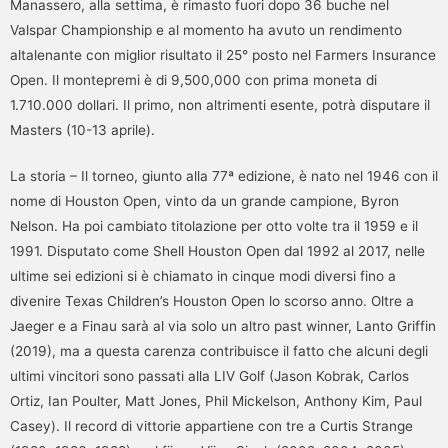
Manassero, alla settima, è rimasto fuori dopo 36 buche nel
Valspar Championship e al momento ha avuto un rendimento
altalenante con miglior risultato il 25° posto nel Farmers Insurance
Open. Il montepremi è di 9,500,000 con prima moneta di
1.710.000 dollari. Il primo, non altrimenti esente, potrà disputare il
Masters (10-13 aprile).
La storia – Il torneo, giunto alla 77ª edizione, è nato nel 1946 con il
nome di Houston Open, vinto da un grande campione, Byron
Nelson. Ha poi cambiato titolazione per otto volte tra il 1959 e il
1991. Disputato come Shell Houston Open dal 1992 al 2017, nelle
ultime sei edizioni si è chiamato in cinque modi diversi fino a
divenire Texas Children’s Houston Open lo scorso anno. Oltre a
Jaeger e a Finau sarà al via solo un altro past winner, Lanto Griffin
(2019), ma a questa carenza contribuisce il fatto che alcuni degli
ultimi vincitori sono passati alla LIV Golf (Jason Kobrak, Carlos
Ortiz, Ian Poulter, Matt Jones, Phil Mickelson, Anthony Kim, Paul
Casey). Il record di vittorie appartiene con tre a Curtis Strange