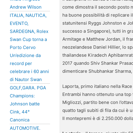
come dimostra il secondo posto ne
Andrew Wilson
ha buone possibilità di replicare il
ITALIA, NAUTICA,
statunitensi Ryggs Johnston e Joh
EVENTO,
successo a Singapore), tutti in gr
SARDEGNA, Rolex
Armitage e Matthew Jordan, il fran
Swan Cup torna a
neozelandese Daniel Hillier, lo sp
Porto Cervo
thailandese Kiradech Aphibarnrat.
Un’edizione da
2017 quando Shiv Shankar Prasad (
record per
dimenticare Shubhankar Sharma, 
celebrare i 60 anni
di Nautor Swan
Laporta, primo italiano nella Race
GOLF,GARA. PGA
Entrambi hanno ottenuto una top te
Champions:
Migliozzi, partito bene con l’otta
Johnson batte
quatto tagli subiti di fila da cui
Cink, 44°
Il montepremi è di 2.250.000 dolla
Canonica
AUTOMOTIVE.