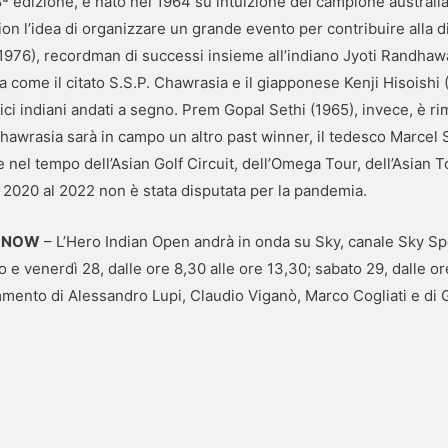
 58ª edizione, è nato nel 1964 su intuizione del campione austr
nion l’idea di organizzare un grande evento per contribuire alla 
 1976), recordman di successi insieme all’indiano Jyoti Randhaw
a come il citato S.S.P. Chawrasia e il giapponese Kenji Hisoishi 
dici indiani andati a segno. Prem Gopal Sethi (1965), invece, è r
a Chawrasia sarà in campo un altro past winner, il tedesco Marce
te nel tempo dell’Asian Golf Circuit, dell’Omega Tour, dell’Asian 
 2020 al 2022 non è stata disputata per la pandemia.
su NOW
– L’Hero Indian Open andrà in onda su Sky, canale Sky Sp
o e venerdì 28, dalle ore 8,30 alle ore 13,30; sabato 29, dalle o
mmento di Alessandro Lupi, Claudio Viganò, Marco Cogliati e di