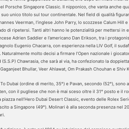
l Porsche Singapore Classic. Il nipponico, che vanta anche quat
 suo unico titolo sul tour continentale. Nel field di qualità figura
annes Veerman, l’inglese John Parry, lo scozzese Calum Hill e l
ado di ripetersi. Tanti altri hanno le potenzialità per mettersi i
cese Adrien Saddier e l’americano Dan Erikson, tra i protagonist
agnolo Eugenio Chacarra, con esperienza nella LIV Golf, il sudaf
 Naturalmente molto decisi a firmare l’Open nazionale i giocato
S.S.P) Chawrasia, che sarà al via, ha confezionato la doppiett
Gaganjeet Bhullar, Veer Ahlawat, Om Prakash Chouhan e Shiv K
 To Dubai (ordine di merito, 35°) e Pavan, secondo (52°), sono a
n, con il pugliese che non è mai sceso oltre il 31° posto e il r
va piazza nell’Hero Dubai Desert Classic, evento delle Rolex Ser
 è uscito a Singapore (49°). Molinari è alla seconda presenza nel 
ri.