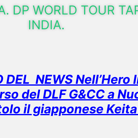
A. DP WORLD TOUR TA
INDIA.
DEL NEWS Nell’Hero I
rso del DLF G&CC a Nuo
itolo il giapponese Keit