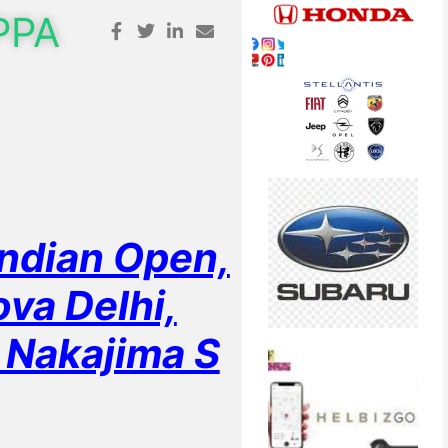
PPA
ndian Open,
va Delhi,
a Nakajima S