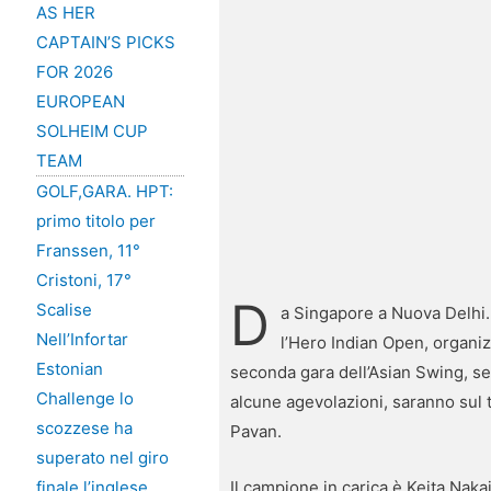
AS HER
CAPTAIN’S PICKS
FOR 2026
EUROPEAN
SOLHEIM CUP
TEAM
GOLF,GARA. HPT:
primo titolo per
Franssen, 11°
Cristoni, 17°
D
Scalise
a Singapore a Nuova Delhi. 
Nell’Infortar
l’Hero Indian Open, organiz
Estonian
seconda gara dell’Asian Swing, ser
Challenge lo
alcune agevolazioni, saranno sul 
scozzese ha
Pavan.
superato nel giro
Il campione in carica è Keita Nak
finale l’inglese