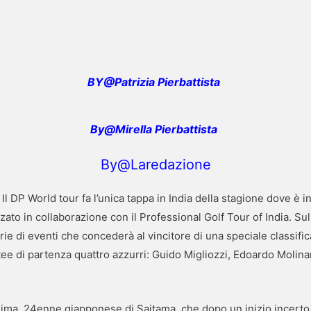
BY@Patrizia Pierbattista
By@Mirella Pierbattista
By@Laredazione
Il DP World tour fa l’unica tappa in India della stagione dove è
zato in collaborazione con il Professional Golf Tour of India. S
ie di eventi che concederà al vincitore di una speciale classific
tee di partenza quattro azzurri: Guido Migliozzi, Edoardo Molin
ajima, 24enne giapponese di Saitama, che dopo un inizio incerto