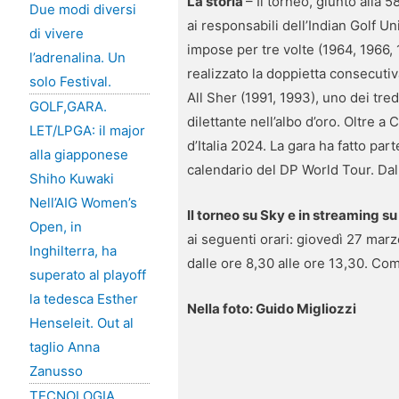
La storia
– Il torneo, giunto alla
Due modi diversi
ai responsabili dell’Indian Golf U
di vivere
impose per tre volte (1964, 1966,
l’adrenalina. Un
realizzato la doppietta consecutiv
solo Festival.
All Sher (1991, 1993), uno dei tre
GOLF,GARA.
dilettante nell’albo d’oro. Oltre 
LET/LPGA: il major
d’Italia 2024. La gara ha fatto par
alla giapponese
calendario del DP World Tour. Dal
Shiho Kuwaki
Nell’AIG Women’s
Il torneo su Sky e in streaming 
Open, in
ai seguenti orari: giovedì 27 marz
Inghilterra, ha
dalle ore 8,30 alle ore 13,30. Co
superato al playoff
la tedesca Esther
Nella foto: Guido Migliozzi
Henseleit. Out al
taglio Anna
Zanusso
TECNOLOGIA,