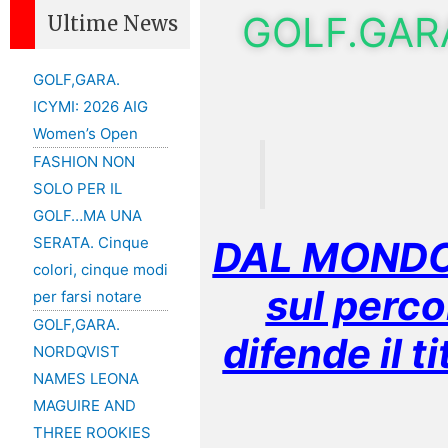
GOLF.GAR
Ultime News
GOLF,GARA.
ICYMI: 2026 AIG
Women’s Open
FASHION NON
SOLO PER IL
GOLF…MA UNA
DAL MONDO 
SERATA. Cinque
colori, cinque modi
sul perco
per farsi notare
GOLF,GARA.
difende il t
NORDQVIST
NAMES LEONA
MAGUIRE AND
THREE ROOKIES