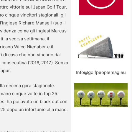
tro vittorie sul Japan Golf Tour,
no cinque vincitori stagionali, gli
’inglese Richard Mansell (suo il
n evidenza come gli inglesi Marcus
i la scorsa settimana, il
ricano Wilco Nienaber e il
ri di casa che non vincono dal
a consecutiva (2016, 2017). Senza
apur.
Info@golfpeoplemag.eu
lla decima gara stagionale.
omano cinque volte in top 25.
ies, ha poi avuto un black out con
2025 dopo un infortunio alla mano.