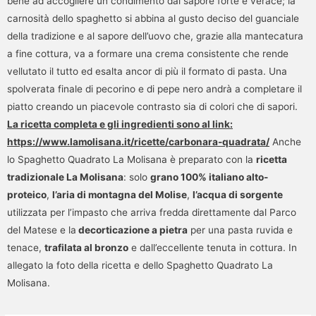
bene ad accogliere un condimento dal sapore forte e verace; la
carnosità dello spaghetto si abbina al gusto deciso del guanciale
della tradizione e al sapore dell’uovo che, grazie alla mantecatura
a fine cottura, va a formare una crema consistente che rende
vellutato il tutto ed esalta ancor di più il formato di pasta. Una
spolverata finale di pecorino e di pepe nero andrà a completare il
piatto creando un piacevole contrasto sia di colori che di sapori.
La ricetta completa e gli ingredienti sono al link:
https://www.lamolisana.it/ricette/carbonara-quadrata/
Anche
lo Spaghetto Quadrato La Molisana è preparato con la
ricetta
tradizionale La Molisana
: solo
grano 100% italiano alto-
proteico
,
l’aria di montagna del Molise
,
l’acqua di sorgente
utilizzata per l’impasto che arriva fredda direttamente dal Parco
del Matese e la
decorticazione a pietra
per una pasta ruvida e
tenace,
trafilata al bronzo
e dall’eccellente tenuta in cottura. In
allegato la foto della ricetta e dello Spaghetto Quadrato La
Molisana.