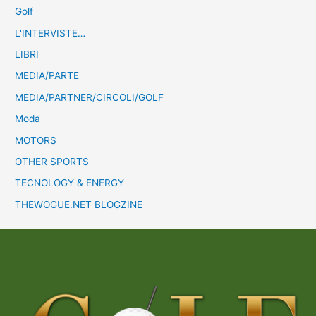
Golf
L'INTERVISTE…
LIBRI
MEDIA/PARTE
MEDIA/PARTNER/CIRCOLI/GOLF
Moda
MOTORS
OTHER SPORTS
TECNOLOGY & ENERGY
THEWOGUE.NET BLOGZINE