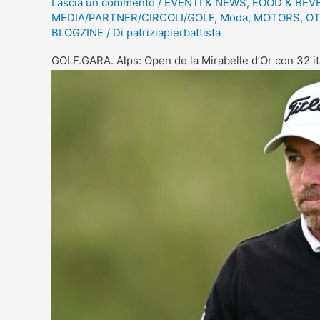
Lascia un commento
/
EVENTI & NEWS
,
FOOD & BEV
MEDIA/PARTNER/CIRCOLI/GOLF
,
Moda
,
MOTORS
,
OT
BLOGZINE
/ Di
patriziapierbattista
GOLF.GARA. Alps: Open de la Mirabelle d’Or con 32 it