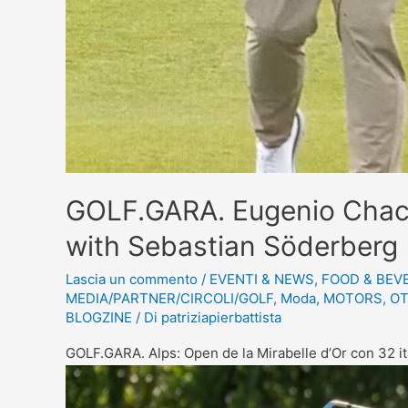
GOLF.GARA. Eugenio Chacar
with Sebastian Söderberg
Lascia un commento
/
EVENTI & NEWS
,
FOOD & BEV
MEDIA/PARTNER/CIRCOLI/GOLF
,
Moda
,
MOTORS
,
OT
BLOGZINE
/ Di
patriziapierbattista
GOLF.GARA. Alps: Open de la Mirabelle d’Or con 32 it