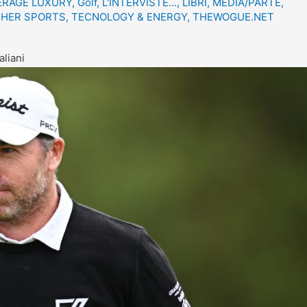
ERAGE LUXURY
,
Golf
,
L'INTERVISTE...
,
LIBRI
,
MEDIA/PARTE
,
HER SPORTS
,
TECNOLOGY & ENERGY
,
THEWOGUE.NET
aliani