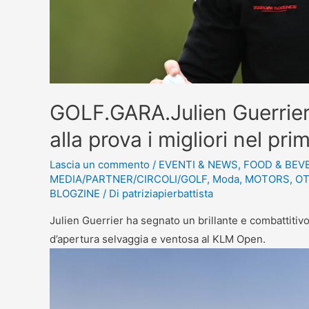
GOLF.GARA.Julien Guerrier 
alla prova i migliori nel p
Lascia un commento
/
EVENTI & NEWS
,
FOOD & BEV
MEDIA/PARTNER/CIRCOLI/GOLF
,
Moda
,
MOTORS
,
OT
BLOGZINE
/ Di
patriziapierbattista
Julien Guerrier ha segnato un brillante e combattitiv
d’apertura selvaggia e ventosa al KLM Open.