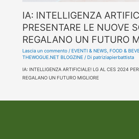
IA: INTELLIGENZA ARTIFI
PRESENTARE LE NUOVE 
REGALANO UN FUTURO M
Lascia un commento
/
EVENTI & NEWS
,
FOOD & BEV
THEWOGUE.NET BLOGZINE
/ Di
patriziapierbattista
IA: INTELLIGENZA ARTIFICIALE! LG AL CES 2024 
REGALANO UN FUTURO MIGLIORE