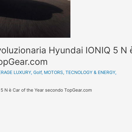
voluzionaria Hyundai IONIQ 5 N 
TopGear.com
ERAGE LUXURY
,
Golf
,
MOTORS
,
TECNOLOGY & ENERGY
,
Q 5 N è Car of the Year secondo TopGear.com