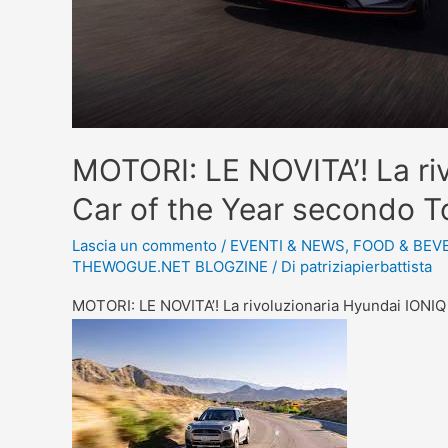
MOTORI: LE NOVITA’! La ri
Car of the Year secondo 
Lascia un commento
/
EVENTI & NEWS
,
FOOD & BEV
THEWOGUE.NET BLOGZINE
/ Di
patriziapierbattista
MOTORI: LE NOVITA’! La rivoluzionaria Hyundai IONI