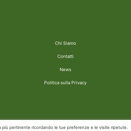
Chi Siamo
Contatti
News
Politica sulla Privacy
y Golfpeoplemag
za più pertinente ricordando le tue preferenze e le visite ripetute.