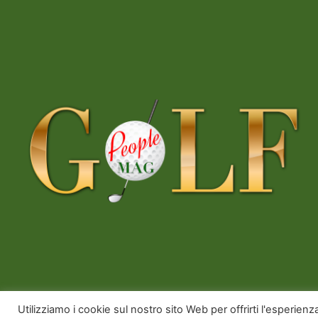
Copyright © 2026 Golfpeoplemag | Powered b
Utilizziamo i cookie sul nostro sito Web per offrirti l'esperien