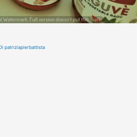
Di
patriziapierbattista