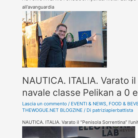
all’avanguardia
NAUTICA. ITALIA. Varato il 
navale classe Pelikan a 0 
Lascia un commento
/
EVENTI & NEWS
,
FOOD & BEV
THEWOGUE.NET BLOGZINE
/ Di
patriziapierbattista
NAUTICA. ITALIA. Varato il “Penisola Sorrentina” l’uni