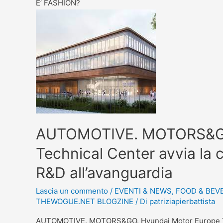
E’ FASHION?
AUTOMOTIVE. MOTORS&GO
Technical Center avvia la 
R&D all’avanguardia
Lascia un commento
/
EVENTI & NEWS
,
FOOD & BEV
THEWOGUE.NET BLOGZINE
/ Di
patriziapierbattista
AUTOMOTIVE. MOTORS&GO. Hyundai Motor Europe Tech