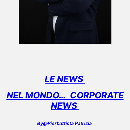
LE NEWS
NEL MONDO… CORPORATE
NEWS
By@Pierbattista Patrizia