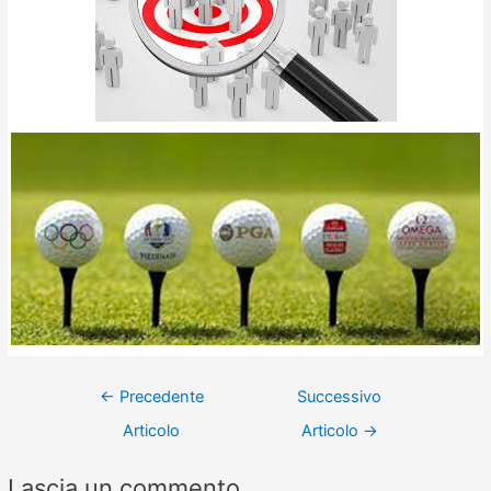
←
Precedente
Successivo
Articolo
Articolo
→
Lascia un commento