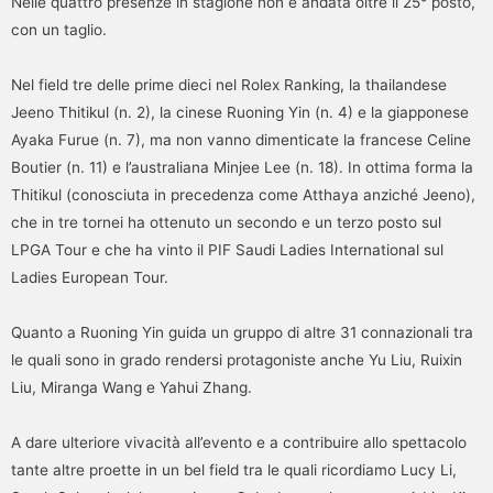
Nelle quattro presenze in stagione non è andata oltre il 25° posto,
con un taglio.
Nel field tre delle prime dieci nel Rolex Ranking, la thailandese
Jeeno Thitikul (n. 2), la cinese Ruoning Yin (n. 4) e la giapponese
Ayaka Furue (n. 7), ma non vanno dimenticate la francese Celine
Boutier (n. 11) e l’australiana Minjee Lee (n. 18). In ottima forma la
Thitikul (conosciuta in precedenza come Atthaya anziché Jeeno),
che in tre tornei ha ottenuto un secondo e un terzo posto sul
LPGA Tour e che ha vinto il PIF Saudi Ladies International sul
Ladies European Tour.
Quanto a Ruoning Yin guida un gruppo di altre 31 connazionali tra
le quali sono in grado rendersi protagoniste anche Yu Liu, Ruixin
Liu, Miranga Wang e Yahui Zhang.
A dare ulteriore vivacità all’evento e a contribuire allo spettacolo
tante altre proette in un bel field tra le quali ricordiamo Lucy Li,