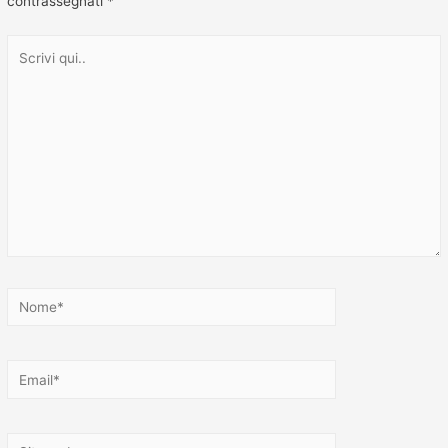
contrassegnati
*