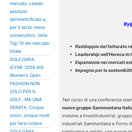
mercato. Leader
assoluto
dell’elettrificato e,
By@
per il terzo mese
consecutivo, nella
Top 10 del mercato
Raddoppio del fatturato raf
totale
Leadership nell’Horeca in I
GOLF,GARA.
Espansione nei mercati es
ICYMI: 2026 AIG
Impegno per la sostenibilit
Women’s Open
FASHION NON
SOLO PER IL
GOLF…MA UNA
Nel corso di una conferenza stamp
SERATA. Cinque
nuovo gruppo
Sammontana Itali
colori, cinque modi
insieme a Investindustrial, grupp
per farsi notare
industriali Sammontana e Forno d’As
GOLF,GARA.
pasticceria e gelato, con nuove im