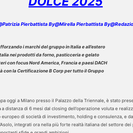
DOLCE 2025
Patrizia Pierbattista By@Mirella Pierbattista By@Redazi
forzando i marchi del gruppo in Italia e all’estero
talia nei prodotti da forno, pasticceria e gelato
teri con focus Nord America, Francia e paesi DACH
à con la Certificazione B Corp per tutto il Gruppo
a oggi a Milano presso il Palazzo della Triennale, è stato pre
a
a distanza di 6 mesi dal closing dell’operazione voluta e realizz
o europeo di società di investimento, holding e consulenza, e 
olo, integrati ora nella più forte realtà italiana del settore dei 
portanti sfide e grandi ambizioni.