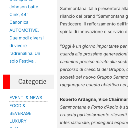
Johnson batte
Sammontana Italia presenterà all
Cink, 44°
rilancio del brand “Sammontana gel
Canonica
Pasticcere, il rafforzamento dell’i
AUTOMOTIVE.
spinta di innovazione e servizio di
Due modi diversi
di vivere
“
Oggi è un giorno importante per 
l’adrenalina. Un
guarda alle prossime generazioni e
solo Festival.
cammino preciso mirato alla soste
percorso di crescita del Gruppo, 
società del nuovo Gruppo Sammonta
Categorie
raggiungere questo obiettivo nel 
EVENTI & NEWS
Roberto Ardagna
,
Vice Chairma
FOOD &
Sammontana e Forno d’Asolo è stato
BEVERAGE
crescita particolarmente rilevanti
LUXURY
internazionale, proseguirà espone