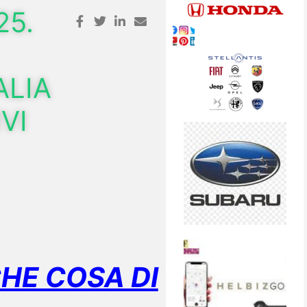
25.
ALIA
VI
HE COSA DI