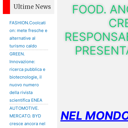
FOOD. AN
Ultime News
CR
FASHION.Coolcati
on: mete fresche e
RESPONSAB
alternative al
turismo caldo
PRESENTA
GREEN.
Innovazione:
ricerca pubblica e
biotecnologie, il
nuovo numero
della rivista
scientifica ENEA
AUTOMOTIVE.
NEL MONDO
MERCATO. BYD
cresce ancora nel