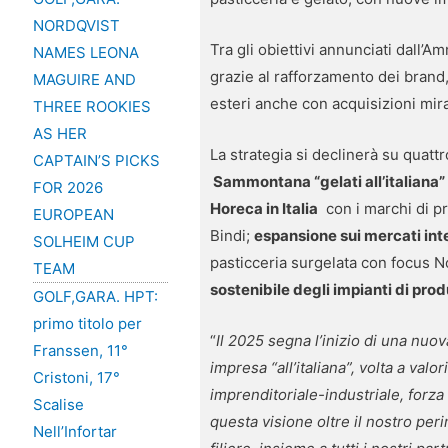
NORDQVIST
Tra gli obiettivi annunciati dall
NAMES LEONA
grazie al rafforzamento dei brand,
MAGUIRE AND
esteri anche con acquisizioni mira
THREE ROOKIES
AS HER
La strategia si declinerà su quattro
CAPTAIN’S PICKS
Sammontana “gelati all’italiana”
FOR 2026
Horeca in Italia
con i marchi di pr
EUROPEAN
Bindi;
espansione sui mercati int
SOLHEIM CUP
pasticceria surgelata con focus N
TEAM
sostenibile degli impianti di prod
GOLF,GARA. HPT:
primo titolo per
“
Il 2025 segna l’inizio di una nu
Franssen, 11°
impresa “all’italiana”, volta a va
Cristoni, 17°
imprenditoriale-industriale, forz
Scalise
questa visione oltre il nostro per
Nell’Infortar