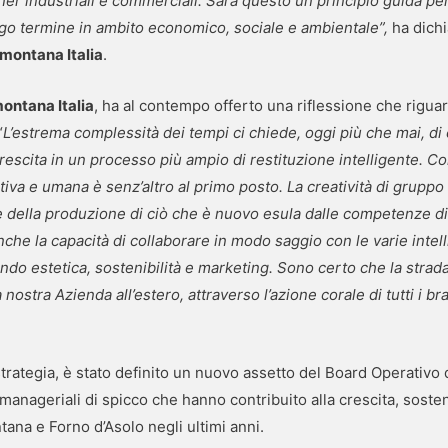
artner industriali e commerciali. Sarà questo un principio guida p
ungo termine in ambito economico, sociale e ambientale”,
ha dich
ontana Italia
.
ontana Italia
, ha al contempo offerto una riflessione che riguar
“
L’estrema complessità dei tempi ci chiede, oggi più che mai, di
 crescita in un processo più ampio di restituzione intelligente. C
ativa e umana è senz’altro al primo posto. La creatività di grupp
 della produzione di ciò che è nuovo esula dalle competenze di
he la capacità di collaborare in modo saggio con le varie intelli
estetica, sostenibilità e marketing. Sono certo che la strada 
a nostra Azienda all’estero, attraverso l’azione corale di tutti i b
.
trategia, è stato definito un nuovo assetto del Board Operativ
 manageriali di spicco che hanno contribuito alla crescita, soste
na e Forno d’Asolo negli ultimi anni.