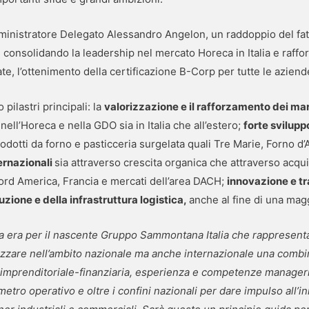
’Amministratore Delegato Alessandro Angelon, un raddoppio del fa
 consolidando la leadership nel mercato Horeca in Italia e raffo
te, l’ottenimento della certificazione B-Corp per tutte le azien
 pilastri principali: la
valorizzazione e il rafforzamento dei mar
nell’Horeca e nella GDO sia in Italia che all’estero;
forte svilup
odotti da forno e pasticceria surgelata quali Tre Marie, Forno d’A
ernazionali
sia attraverso crescita organica che attraverso acqui
ord America, Francia e mercati dell’area DACH;
innovazione e t
uzione e della infrastruttura logistica,
anche al fine di una magg
ova era per il nascente Gruppo Sammontana Italia che rappresenta
lorizzare nell’ambito nazionale ma anche internazionale una combi
a imprenditoriale-finanziaria, esperienza e competenze manageria
imetro operativo e oltre i confini nazionali per dare impulso all’