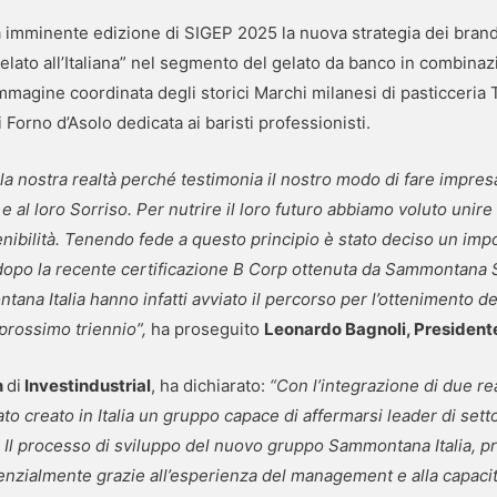
a imminente edizione di SIGEP 2025 la nuova strategia dei brand
ato all’Italiana” nel segmento del gelato da banco in combinazio
mmagine coordinata degli storici Marchi milanesi di pasticceria T
 Forno d’Asolo dedicata ai baristi professionisti.
la nostra realtà perché testimonia il nostro modo di fare impre
 al loro Sorriso. Per nutrire il loro futuro abbiamo voluto unire
nibilità. Tenendo fede a questo principio è stato deciso un impo
dopo la recente certificazione B Corp ottenuta da Sammontana Sp
na Italia hanno infatti avviato il percorso per l’ottenimento de
prossimo triennio”,
ha proseguito
Leonardo Bagnoli, Presiden
n
di
Investindustrial
, ha dichiarato:
“Con l’integrazione di due r
 creato in Italia un gruppo capace di affermarsi leader di setto
. Il processo di sviluppo del nuovo gruppo Sammontana Italia, pr
nzialmente grazie all’esperienza del management e alla capacità 