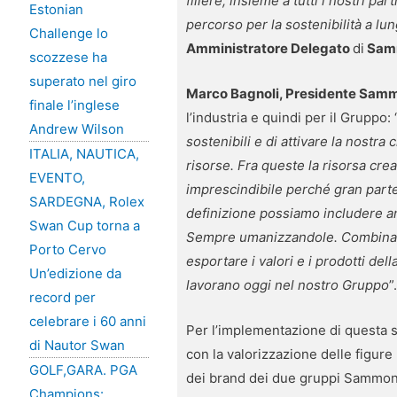
filiere, insieme a tutti i nostri p
Estonian
percorso per la sostenibilità a l
Challenge lo
Amministratore Delegato
di
Samm
scozzese ha
superato nel giro
Marco Bagnoli, Presidente Samm
finale l’inglese
l’industria e quindi per il Gruppo: 
Andrew Wilson
sostenibili e di attivare la nostra
ITALIA, NAUTICA,
risorse. Fra queste la risorsa cre
EVENTO,
imprescindibile perché gran parte
SARDEGNA, Rolex
definizione possiamo includere anc
Swan Cup torna a
Sempre umanizzandole. Combinando 
Porto Cervo
esportare i valori e i prodotti dell
Un’edizione da
lavorano oggi nel nostro Gruppo
”
record per
celebrare i 60 anni
Per l’implementazione di questa s
di Nautor Swan
con la valorizzazione delle figure
GOLF,GARA. PGA
dei brand dei due gruppi Sammonta
Champions: