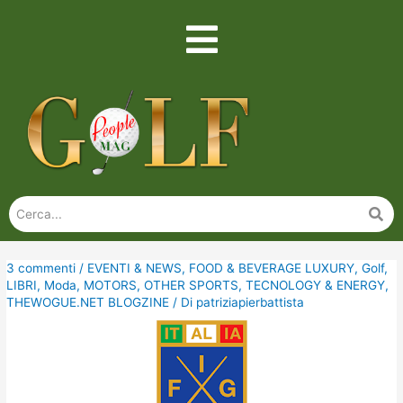
3 commenti
/
EVENTI & NEWS
,
FOOD & BEVERAGE LUXURY
,
Golf
,
LIBRI
,
Moda
,
MOTORS
,
OTHER SPORTS
,
TECNOLOGY & ENERGY
,
THEWOGUE.NET BLOGZINE
/ Di
patriziapierbattista