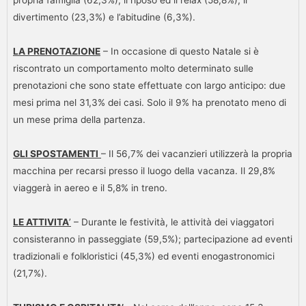
propria famiglia (62,3%); il riposo ed il relax (58,8%); il
divertimento (23,3%) e l’abitudine (6,3%).
LA PRENOTAZIONE
– In occasione di questo Natale si è
riscontrato un comportamento molto determinato sulle
prenotazioni che sono state effettuate con largo anticipo: due
mesi prima nel 31,3% dei casi. Solo il 9% ha prenotato meno di
un mese prima della partenza.
GLI SPOSTAMENTI
– Il 56,7% dei vacanzieri utilizzerà la propria
macchina per recarsi presso il luogo della vacanza. Il 29,8%
viaggerà in aereo e il 5,8% in treno.
LE ATTIVITA
’
– Durante le festività, le attività dei viaggatori
consisteranno in passeggiate (59,5%); partecipazione ad eventi
tradizionali e folkloristici (45,3%) ed eventi enogastronomici
(21,7%).