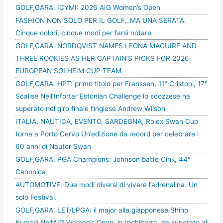
GOLF,GARA. ICYMI: 2026 AIG Women’s Open
FASHION NON SOLO PER IL GOLF…MA UNA SERATA.
Cinque colori, cinque modi per farsi notare
GOLF,GARA. NORDQVIST NAMES LEONA MAGUIRE AND
THREE ROOKIES AS HER CAPTAIN’S PICKS FOR 2026
EUROPEAN SOLHEIM CUP TEAM
GOLF,GARA. HPT: primo titolo per Franssen, 11° Cristoni, 17°
Scalise Nell’Infortar Estonian Challenge lo scozzese ha
superato nel giro finale l’inglese Andrew Wilson
ITALIA, NAUTICA, EVENTO, SARDEGNA, Rolex Swan Cup
torna a Porto Cervo Un’edizione da record per celebrare i
60 anni di Nautor Swan
GOLF,GARA. PGA Champions: Johnson batte Cink, 44°
Canonica
AUTOMOTIVE. Due modi diversi di vivere l’adrenalina. Un
solo Festival.
GOLF,GARA. LET/LPGA: il major alla giapponese Shiho
Kuwaki Nell’AIG Women’s Open, in Inghilterra, ha superato al