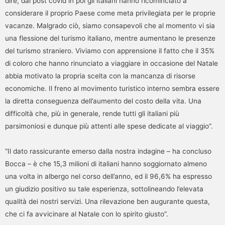
dire, dal post covid in poi gli italiani hanno ricominciato a
considerare il proprio Paese come meta privilegiata per le proprie
vacanze. Malgrado ciò, siamo consapevoli che al momento vi sia
una flessione del turismo italiano, mentre aumentano le presenze
del turismo straniero. Viviamo con apprensione il fatto che il 35%
di coloro che hanno rinunciato a viaggiare in occasione del Natale
abbia motivato la propria scelta con la mancanza di risorse
economiche. Il freno al movimento turistico interno sembra essere
la diretta conseguenza dell’aumento del costo della vita. Una
difficoltà che, più in generale, rende tutti gli italiani più
parsimoniosi e dunque più attenti alle spese dedicate al viaggio”.
“Il dato rassicurante emerso dalla nostra indagine – ha concluso
Bocca – è che 15,3 milioni di italiani hanno soggiornato almeno
una volta in albergo nel corso dell’anno, ed il 96,6% ha espresso
un giudizio positivo su tale esperienza, sottolineando l’elevata
qualità dei nostri servizi. Una rilevazione ben augurante questa,
che ci fa avvicinare al Natale con lo spirito giusto”.