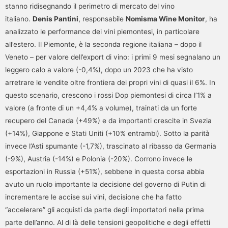
stanno ridisegnando il perimetro di mercato del vino
italiano.
Denis Pantini
, responsabile
Nomisma Wine Monitor
, ha
analizzato le performance dei vini piemontesi, in particolare
all’estero. Il Piemonte, è la seconda regione italiana – dopo il
Veneto – per valore dell’export di vino: i primi 9 mesi segnalano un
leggero calo a valore (-0,4%), dopo un 2023 che ha visto
arretrare le vendite oltre frontiera dei propri vini di quasi il 6%. In
questo scenario, crescono i rossi Dop piemontesi di circa l’1% a
valore (a fronte di un +4,4% a volume), trainati da un forte
recupero del Canada (+49%) e da importanti crescite in Svezia
(+14%), Giappone e Stati Uniti (+10% entrambi). Sotto la parità
invece l’Asti spumante (-1,7%), trascinato al ribasso da Germania
(-9%), Austria (-14%) e Polonia (-20%). Corrono invece le
esportazioni in Russia (+51%), sebbene in questa corsa abbia
avuto un ruolo importante la decisione del governo di Putin di
incrementare le accise sui vini, decisione che ha fatto
“accelerare” gli acquisti da parte degli importatori nella prima
parte dell’anno. Al di là delle tensioni geopolitiche e degli effetti