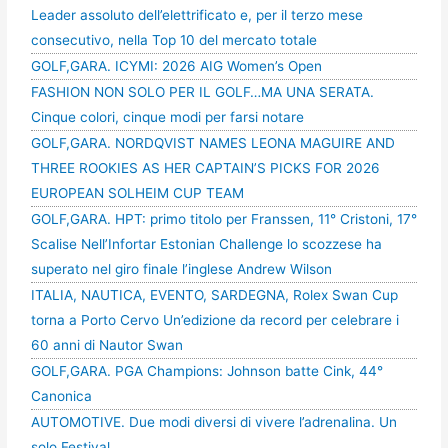
Leader assoluto dell’elettrificato e, per il terzo mese
consecutivo, nella Top 10 del mercato totale
GOLF,GARA. ICYMI: 2026 AIG Women’s Open
FASHION NON SOLO PER IL GOLF…MA UNA SERATA.
Cinque colori, cinque modi per farsi notare
GOLF,GARA. NORDQVIST NAMES LEONA MAGUIRE AND
THREE ROOKIES AS HER CAPTAIN’S PICKS FOR 2026
EUROPEAN SOLHEIM CUP TEAM
GOLF,GARA. HPT: primo titolo per Franssen, 11° Cristoni, 17°
Scalise Nell’Infortar Estonian Challenge lo scozzese ha
superato nel giro finale l’inglese Andrew Wilson
ITALIA, NAUTICA, EVENTO, SARDEGNA, Rolex Swan Cup
torna a Porto Cervo Un’edizione da record per celebrare i
60 anni di Nautor Swan
GOLF,GARA. PGA Champions: Johnson batte Cink, 44°
Canonica
AUTOMOTIVE. Due modi diversi di vivere l’adrenalina. Un
solo Festival.