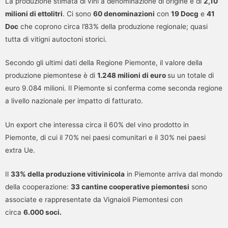
La produzione stimata di vini a denominazione di origine è di
2,10
milioni di ettolitri
. Ci sono
60 denominazioni
con
19 Docg
e
41
Doc
che coprono circa l’83% della produzione regionale; quasi
tutta di vitigni autoctoni storici.
Secondo gli ultimi dati della Regione Piemonte, il valore della
produzione piemontese è di
1.248 milioni di euro
su un totale di
euro 9.084 milioni. Il Piemonte si conferma come seconda regione
a livello nazionale per impatto di fatturato.
Un export che interessa circa il 60% del vino prodotto in
Piemonte, di cui il 70% nei paesi comunitari e il 30% nei paesi
extra Ue.
Il
33% della produzione vitivinicola
in Piemonte arriva dal mondo
della cooperazione:
33 cantine cooperative piemontesi
sono
associate e rappresentate da Vignaioli Piemontesi con
circa
6.000 soci.