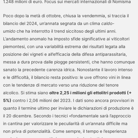
1.248 milioni di euro. Focus sui mercati internazionali di Nomisma
Poco dopo la metà di ottobre, chiusa la vendemmia, si traccia il
bilancio del 2024, un’annata segnata da un clima
caldo-
umido
che ha interrotto il trend siccitoso degli ultimi anni.
L’andamento anomalo ha imposto sfide significative ai viticoltori
piemontesi, con una variabilità estrema dei risultati legata alla
posizione dei vigneti e all’efficacia della difesa antiparassitaria,
messa a dura prova dalle piogge persistenti, che hanno comunque
sanato la precedente carenza idrica. Nonostante il lavoro intenso
e le difficoltà, il bilancio resta positivo: le uve offrono vini in linea
con le tendenze di mercato verso una riduzione del tenore
alcolico. Si stima siano
oltre 2,25 i milioni gli ettolitri prodotti (+
5%)
contro i 2,06 milioni del 2023. I dati sono ancora provvisori in
quanto il termine ultimo per inviare le dichiarazioni di produzione è
il 20 dicembre. Secondo i tecnici «fondamentale sarà l’approccio
in cantina per valorizzare le peculiarità di un’annata difficile ma
non priva di potenzialità. Come sempre, il tempo e l’esperienza