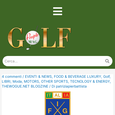
4 commenti
/
EVENTI & NEWS
,
FOOD & BEVERAGE LUXURY
,
Golf
,
LIBRI
,
Moda
,
MOTORS
,
OTHER SPORTS
,
TECNOLOGY & ENERGY
,
THEWOGUE.NET BLOGZINE
/ Di
patriziapierbattista