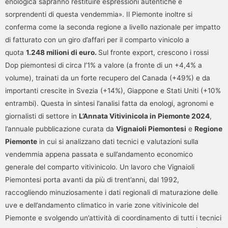
enologica sapranno restituire espressioni autentiche e
sorprendenti di questa vendemmia». Il Piemonte inoltre si
conferma come la seconda regione a livello nazionale per impatto
di fatturato con un giro d’affari per il comparto vinicolo a
quota
1.248 milioni di euro.
Sul fronte export, crescono i rossi
Dop piemontesi di circa l’1% a valore (a fronte di un +4,4% a
volume), trainati da un forte recupero del Canada (+49%) e da
importanti crescite in Svezia (+14%), Giappone e Stati Uniti (+10%
entrambi). Questa in sintesi l’analisi fatta da enologi, agronomi e
giornalisti di settore in
L’Annata Vitivinicola in Piemonte 2024
,
l’annuale pubblicazione curata da
Vignaioli Piemontesi
e
Regione
Piemonte
in cui si analizzano dati tecnici e valutazioni sulla
vendemmia appena passata e sull’andamento economico
generale del comparto vitivinicolo. Un lavoro che Vignaioli
Piemontesi porta avanti da più di trent’anni, dal 1992,
raccogliendo minuziosamente i dati regionali di maturazione delle
uve e dell’andamento climatico in varie zone vitivinicole del
Piemonte e svolgendo un’attività di coordinamento di tutti i tecnici