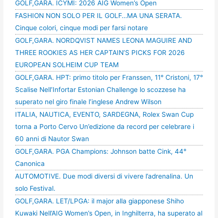
GOLF,GARA. ICYMI: 2026 AIG Women’s Open
FASHION NON SOLO PER IL GOLF…MA UNA SERATA.
Cinque colori, cinque modi per farsi notare
GOLF,GARA. NORDQVIST NAMES LEONA MAGUIRE AND
THREE ROOKIES AS HER CAPTAIN’S PICKS FOR 2026
EUROPEAN SOLHEIM CUP TEAM
GOLF,GARA. HPT: primo titolo per Franssen, 11° Cristoni, 17°
Scalise Nell’Infortar Estonian Challenge lo scozzese ha
superato nel giro finale l’inglese Andrew Wilson
ITALIA, NAUTICA, EVENTO, SARDEGNA, Rolex Swan Cup
torna a Porto Cervo Un’edizione da record per celebrare i
60 anni di Nautor Swan
GOLF,GARA. PGA Champions: Johnson batte Cink, 44°
Canonica
AUTOMOTIVE. Due modi diversi di vivere l’adrenalina. Un
solo Festival.
GOLF,GARA. LET/LPGA: il major alla giapponese Shiho
Kuwaki Nell’AIG Women’s Open, in Inghilterra, ha superato al