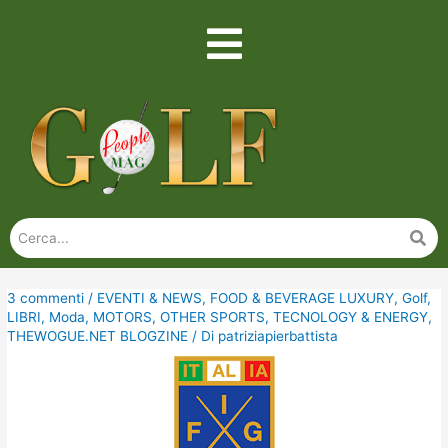
3 commenti
/
EVENTI & NEWS
,
FOOD & BEVERAGE LUXURY
,
Golf
,
LIBRI
,
Moda
,
MOTORS
,
OTHER SPORTS
,
TECNOLOGY & ENERGY
,
THEWOGUE.NET BLOGZINE
/ Di
patriziapierbattista