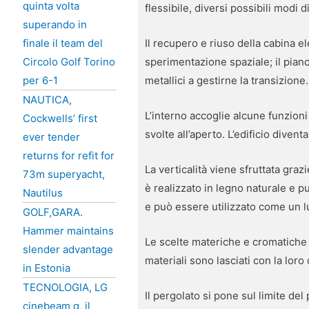
quinta volta
flessibile, diversi possibili modi d
superando in
Il recupero e riuso della cabina e
finale il team del
sperimentazione spaziale; il piano
Circolo Golf Torino
metallici a gestirne la transizione.
per 6-1
NAUTICA,
L’interno accoglie alcune funzion
Cockwells’ first
svolte all’aperto. L’edificio divent
ever tender
returns for refit for
La verticalità viene sfruttata graz
73m superyacht,
è realizzato in legno naturale e 
Nautilus
e può essere utilizzato come un lu
GOLF,GARA.
Hammer maintains
Le scelte materiche e cromatiche s
slender advantage
materiali sono lasciati con la loro
in Estonia
TECNOLOGIA, LG
Il pergolato si pone sul limite del
cinebeam q, il