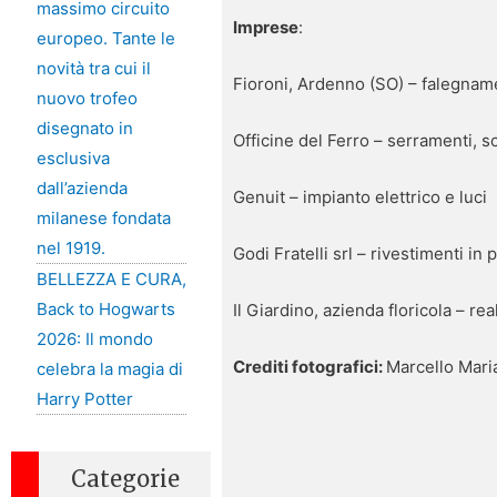
massimo circuito
Imprese
:
europeo. Tante le
novità tra cui il
Fioroni, Ardenno (SO) – falegnam
nuovo trofeo
disegnato in
Officine del Ferro – serramenti, s
esclusiva
dall’azienda
Genuit – impianto elettrico e luci
milanese fondata
nel 1919.
Godi Fratelli srl – rivestimenti in p
BELLEZZA E CURA,
Back to Hogwarts
Il Giardino, azienda floricola – re
2026: Il mondo
Crediti fotografici:
Marcello Mari
celebra la magia di
Harry Potter
Categorie