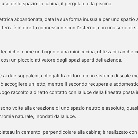
i uso dello spazio: la cabina, il pergolato e la piscina.
lettrica abbandonata, data la sua forma inusuale per uno spazio 
 terra è in diretta connessione con l’esterno, con una serie di s
i tecniche, come un bagno e una mini cucina, utilizzabili anche 
a così un piccolo attivatore degli spazi aperti dell’azienda.
ie ai due soppalchi, collegati tra di loro da un sistema di scale m
può accogliere un letto, mentre il secondo recupera e addomesti
ogo raccolto a diretto contatto con la luce della finestra posta 
ono volte alla creazione di uno spazio neutro e assoluto, quasi 
 cromia naturale, inondati dalla luce.
 plateau in cemento, perpendicolare alla cabina; è realizzato con p