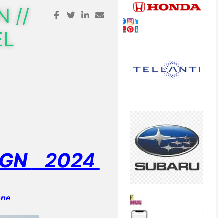
 //
EL
IGN
2024
one