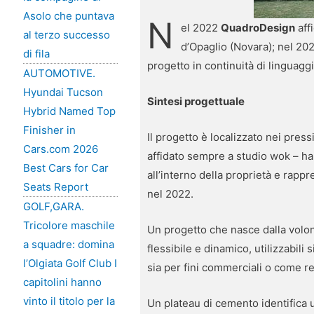
Asolo che puntava
N
el 2022
QuadroDesign
aff
al terzo successo
d’Opaglio (Novara); nel 20
di fila
progetto in continuità di linguag
AUTOMOTIVE.
Hyundai Tucson
Sintesi progettuale
Hybrid Named Top
Finisher in
Il progetto è localizzato nei press
Cars.com 2026
affidato sempre a studio wok – ha
Best Cars for Car
all’interno della proprietà e rapp
Seats Report
nel 2022.
GOLF,GARA.
Tricolore maschile
Un progetto che nasce dalla volo
a squadre: domina
flessibile e dinamico, utilizzabili
l’Olgiata Golf Club I
sia per fini commerciali o come re
capitolini hanno
vinto il titolo per la
Un plateau di cemento identifica 