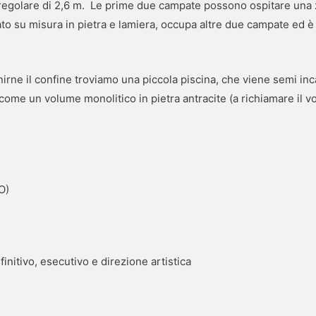
regolare di 2,6 m. Le prime due campate possono ospitare una
to su misura in pietra e lamiera, occupa altre due campate ed è 
inirne il confine troviamo una piccola piscina, che viene semi i
ome un volume monolitico in pietra antracite (a richiamare il v
O)
initivo, esecutivo e direzione artistica