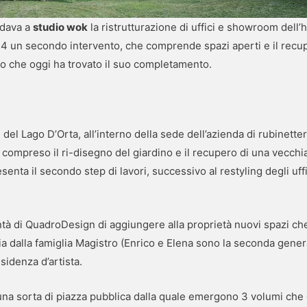
idava a
studio wok
la ristrutturazione di uffici e showroom dell
24 un secondo intervento, che comprende spazi aperti e il recup
gio che oggi ha trovato il suo completamento.
i del Lago D’Orta, all’interno della sede dell’azienda di rubinett
 compreso il ri-disegno del giardino e il recupero di una vecchi
resenta il secondo step di lavori, successivo al restyling degli u
ntà di QuadroDesign di aggiungere alla proprietà nuovi spazi c
 sia dalla famiglia Magistro (Enrico e Elena sono la seconda gener
sidenza d’artista.
una sorta di piazza pubblica dalla quale emergono 3 volumi che d