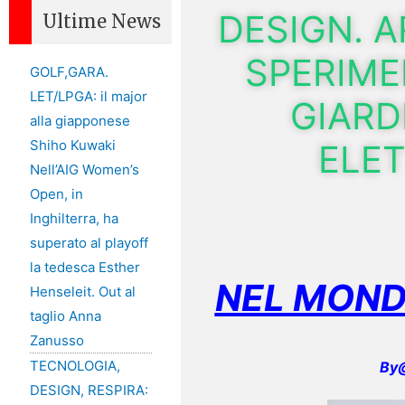
DESIGN. 
Ultime News
SPERIME
GOLF,GARA.
LET/LPGA: il major
GIARD
alla giapponese
Shiho Kuwaki
ELET
Nell’AIG Women’s
Open, in
Inghilterra, ha
superato al playoff
la tedesca Esther
NEL MOND
Henseleit. Out al
taglio Anna
Zanusso
TECNOLOGIA,
By@
DESIGN, RESPIRA: