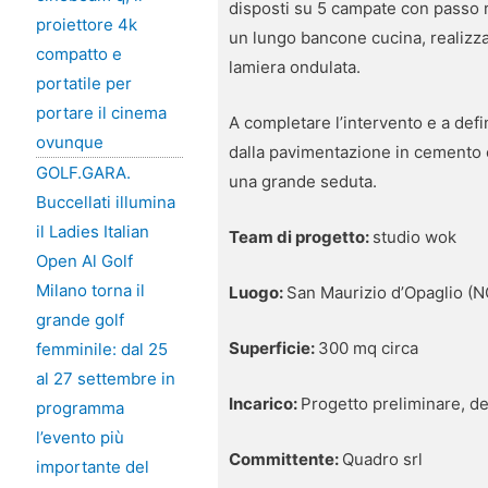
disposti su 5 campate con passo 
proiettore 4k
un lungo bancone cucina, realizza
compatto e
lamiera ondulata.
portatile per
portare il cinema
A completare l’intervento e a def
ovunque
dalla pavimentazione in cemento c
GOLF.GARA.
una grande seduta.
Buccellati illumina
il Ladies Italian
Team di progetto:
studio wok
Open Al Golf
Milano torna il
Luogo:
San Maurizio d’Opaglio (N
grande golf
Superficie:
300 mq circa
femminile: dal 25
al 27 settembre in
Incarico:
Progetto preliminare, def
programma
l’evento più
Committente:
Quadro srl
importante del