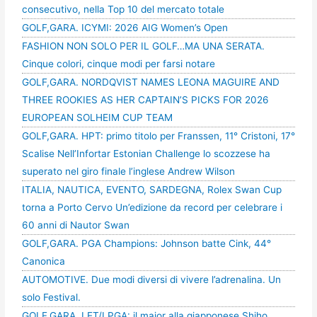
consecutivo, nella Top 10 del mercato totale
GOLF,GARA. ICYMI: 2026 AIG Women’s Open
FASHION NON SOLO PER IL GOLF…MA UNA SERATA.
Cinque colori, cinque modi per farsi notare
GOLF,GARA. NORDQVIST NAMES LEONA MAGUIRE AND
THREE ROOKIES AS HER CAPTAIN’S PICKS FOR 2026
EUROPEAN SOLHEIM CUP TEAM
GOLF,GARA. HPT: primo titolo per Franssen, 11° Cristoni, 17°
Scalise Nell’Infortar Estonian Challenge lo scozzese ha
superato nel giro finale l’inglese Andrew Wilson
ITALIA, NAUTICA, EVENTO, SARDEGNA, Rolex Swan Cup
torna a Porto Cervo Un’edizione da record per celebrare i
60 anni di Nautor Swan
GOLF,GARA. PGA Champions: Johnson batte Cink, 44°
Canonica
AUTOMOTIVE. Due modi diversi di vivere l’adrenalina. Un
solo Festival.
GOLF,GARA. LET/LPGA: il major alla giapponese Shiho