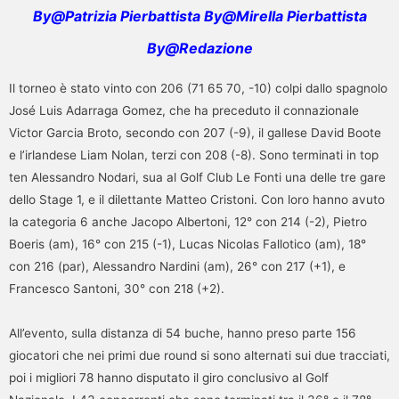
By@Patrizia Pierbattista By@Mirella Pierbattista
By@Redazione
Il torneo è stato vinto con 206 (71 65 70, -10) colpi dallo spagnolo
José Luis Adarraga Gomez, che ha preceduto il connazionale
Victor Garcia Broto, secondo con 207 (-9), il gallese David Boote
e l’irlandese Liam Nolan, terzi con 208 (-8). Sono terminati in top
ten Alessandro Nodari, sua al Golf Club Le Fonti una delle tre gare
dello Stage 1, e il dilettante Matteo Cristoni. Con loro hanno avuto
la categoria 6 anche Jacopo Albertoni, 12° con 214 (-2), Pietro
Boeris (am), 16° con 215 (-1), Lucas Nicolas Fallotico (am), 18°
con 216 (par), Alessandro Nardini (am), 26° con 217 (+1), e
Francesco Santoni, 30° con 218 (+2).
All’evento, sulla distanza di 54 buche, hanno preso parte 156
giocatori che nei primi due round si sono alternati sui due tracciati,
poi i migliori 78 hanno disputato il giro conclusivo al Golf