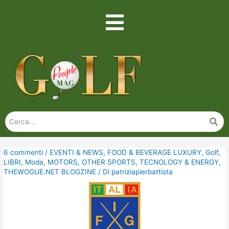
6 commenti
/
EVENTI & NEWS
,
FOOD & BEVERAGE LUXURY
,
Golf
,
LIBRI
,
Moda
,
MOTORS
,
OTHER SPORTS
,
TECNOLOGY & ENERGY
,
THEWOGUE.NET BLOGZINE
/ Di
patriziapierbattista