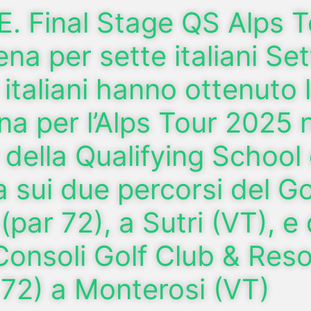
. Final Stage QS Alps T
ena per sette italiani Se
 italiani hanno ottenuto 
ena per l’Alps Tour 2025 
 della Qualifying School
ta sui due percorsi del Go
par 72), a Sutri (VT), e 
Consoli Golf Club & Reso
 72) a Monterosi (VT)