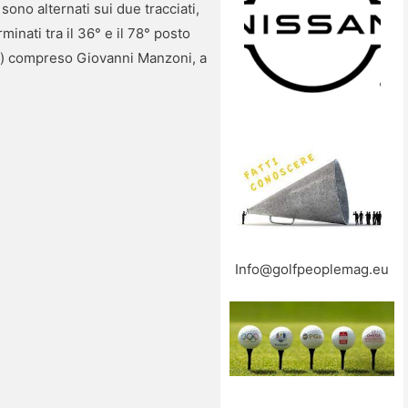
ono alternati sui due tracciati,
minati tra il 36° e il 78° posto
nti) compreso Giovanni Manzoni, a
Info@golfpeoplemag.eu