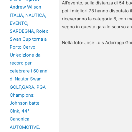
All’evento, sulla distanza di 54 b
Andrew Wilson
poi i migliori 78 hanno disputato i
ITALIA, NAUTICA,
riceveranno la categoria 8, con me
EVENTO,
segno in questa gara lo scorso ann
SARDEGNA, Rolex
Swan Cup torna a
Nella foto: José Luis Adarraga G
Porto Cervo
Un’edizione da
record per
celebrare i 60 anni
di Nautor Swan
GOLF,GARA. PGA
Champions:
Johnson batte
Cink, 44°
Canonica
AUTOMOTIVE.