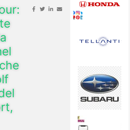
our:
tte
la
nel
 che
lf
del
rt,