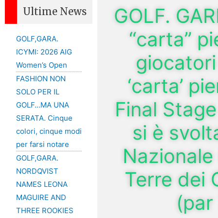
GOLF. GARE
Ultime News
“carta” pi
GOLF,GARA.
ICYMI: 2026 AIG
giocatori
Women’s Open
‘carta’ pi
FASHION NON
SOLO PER IL
Final Stage
GOLF…MA UNA
SERATA. Cinque
si è svol
colori, cinque modi
per farsi notare
Nazionale (
GOLF,GARA.
NORDQVIST
Terre dei 
NAMES LEONA
(par
MAGUIRE AND
THREE ROOKIES