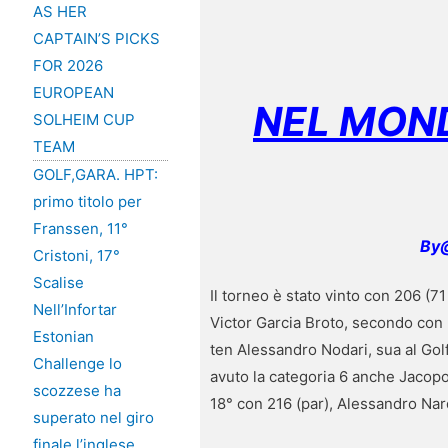
AS HER
CAPTAIN’S PICKS
FOR 2026
EUROPEAN
NEL MON
SOLHEIM CUP
TEAM
GOLF,GARA. HPT:
primo titolo per
Franssen, 11°
By@
Cristoni, 17°
Scalise
Il torneo è stato vinto con 206 (
Nell’Infortar
Victor Garcia Broto, secondo con 2
Estonian
ten Alessandro Nodari, sua al Golf
Challenge lo
avuto la categoria 6 anche Jacopo 
scozzese ha
18° con 216 (par), Alessandro Nar
superato nel giro
finale l’inglese