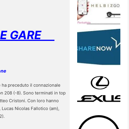
F E GARE
one
e ha preceduto il connazionale
on 208 (-8). Sono terminati in top
atteo Cristoni. Con loro hanno
, Lucas Nicolas Fallotico (am),
2).