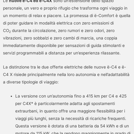
Le
nuove ë-C4 ed ë-C4X
sono un’estensione dello spazio
personale, un vero e proprio rifugio che trasforma ogni viaggio in
un momento di relax e piacere. La promessa di ë-Comfort è quella
di poter guidare in modalità elettrica con zero emissioni di
CO
durante la circolazione, zero rumori e zero odori, zero
2
vibrazioni, zero sobbalzi e zero cambi di marcia, una coppia
immediatamente disponibile per sensazioni di guida stimolanti e
servizi programmabili a distanza per un’esperienza rilassante.
La distinzione tra le due offerte elettriche delle nuove ë-C4 e ë-
C4 X risiede principalmente nella loro autonomia e nell’adattabilità
a diverse tipologie di viaggio:
La versione con un’autonomia fino a 415 km per C4 e 425
per C4X* è particolarmente adatta agli spostamenti
extraurbani, in quanto offre una maggiore flessibilità per i
viaggi più lunghi, senza la necessità di ricariche frequenti.
Questa versione è dotata di una batteria da 54 kWh e di un
motore da 115 kW, che la rendono maggiormente in grado di