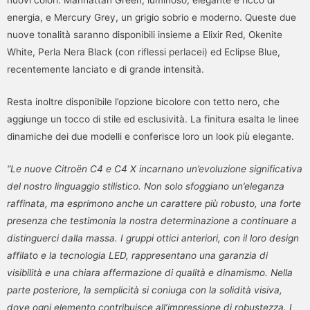
nuovi colori: Manhattan Green, luminoso, elegante e ricco di
energia, e Mercury Grey, un grigio sobrio e moderno. Queste due
nuove tonalità saranno disponibili insieme a Elixir Red, Okenite
White, Perla Nera Black (con riflessi perlacei) ed Eclipse Blue,
recentemente lanciato e di grande intensità.
Resta inoltre disponibile l’opzione bicolore con tetto nero, che
aggiunge un tocco di stile ed esclusività. La finitura esalta le linee
dinamiche dei due modelli e conferisce loro un look più elegante.
“Le nuove Citroën C4 e C4 X incarnano un’evoluzione significativa
del nostro linguaggio stilistico. Non solo sfoggiano un’eleganza
raffinata, ma esprimono anche un carattere più robusto, una forte
presenza che testimonia la nostra determinazione a continuare a
distinguerci dalla massa. I gruppi ottici anteriori, con il loro design
affilato e la tecnologia LED, rappresentano una garanzia di
visibilità e una chiara affermazione di qualità e dinamismo. Nella
parte posteriore, la semplicità si coniuga con la solidità visiva,
dove ogni elemento contribuisce all’impressione di robustezza. I