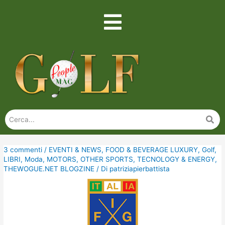
3 commenti
/
EVENTI & NEWS
,
FOOD & BEVERAGE LUXURY
,
Golf
,
LIBRI
,
Moda
,
MOTORS
,
OTHER SPORTS
,
TECNOLOGY & ENERGY
,
THEWOGUE.NET BLOGZINE
/ Di
patriziapierbattista