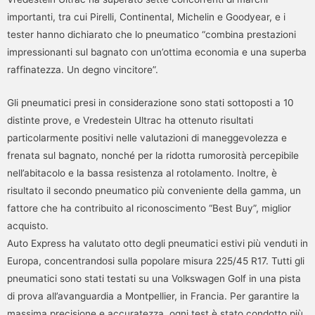
importanti, tra cui Pirelli, Continental, Michelin e Goodyear, e i
tester hanno dichiarato che lo pneumatico “combina prestazioni
impressionanti sul bagnato con un’ottima economia e una superba
raffinatezza. Un degno vincitore”.
Gli pneumatici presi in considerazione sono stati sottoposti a 10
distinte prove, e Vredestein Ultrac ha ottenuto risultati
particolarmente positivi nelle valutazioni di maneggevolezza e
frenata sul bagnato, nonché per la ridotta rumorosità percepibile
nell’abitacolo e la bassa resistenza al rotolamento. Inoltre, è
risultato il secondo pneumatico più conveniente della gamma, un
fattore che ha contribuito al riconoscimento “Best Buy”, miglior
acquisto.
Auto Express ha valutato otto degli pneumatici estivi più venduti in
Europa, concentrandosi sulla popolare misura 225/45 R17. Tutti gli
pneumatici sono stati testati su una Volkswagen Golf in una pista
di prova all’avanguardia a Montpellier, in Francia. Per garantire la
massima precisione e accuratezza, ogni test è stato condotto più