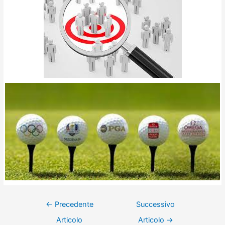
←
Precedente
Successivo
Articolo
Articolo
→