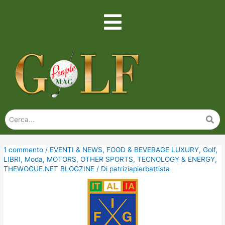
1 commento
/
EVENTI & NEWS
,
FOOD & BEVERAGE LUXURY
,
Golf
,
LIBRI
,
Moda
,
MOTORS
,
OTHER SPORTS
,
TECNOLOGY & ENERGY
,
THEWOGUE.NET BLOGZINE
/ Di
patriziapierbattista