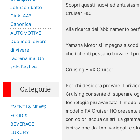
Scopri questi nuovi ed entusiasm
Johnson batte
Cruiser HO.
Cink, 44°
Canonica
Alla ricerca dell’abbinamento perf
AUTOMOTIVE.
Due modi diversi
Yamaha Motor si impegna a soddisf
di vivere
che i clienti possano trovare il pro
l’adrenalina. Un
solo Festival.
Cruising – VX Cruiser
Per chi desidera provare il brivido
Categorie
Cruising consente di superare ogn
tecnologia più avanzata. Il modell
EVENTI & NEWS
modello FX Cruiser HO presenta u
FOOD &
con colori acqua chiari. La gamma
BEVERAGE
ispirazione dai toni variegati e st
LUXURY