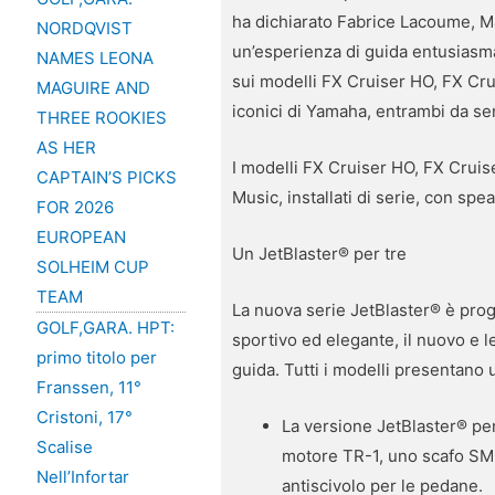
ha dichiarato Fabrice Lacoume, Ma
NORDQVIST
un’esperienza di guida entusiasm
NAMES LEONA
sui modelli FX Cruiser HO, FX Cru
MAGUIRE AND
iconici di Yamaha, entrambi da se
THREE ROOKIES
AS HER
I modelli FX Cruiser HO, FX Cru
CAPTAIN’S PICKS
Music, installati di serie, con spe
FOR 2026
EUROPEAN
Un JetBlaster® per tre
SOLHEIM CUP
TEAM
La nuova serie JetBlaster® è proge
GOLF,GARA. HPT:
sportivo ed elegante, il nuovo e l
primo titolo per
guida. Tutti i modelli presentano 
Franssen, 11°
Cristoni, 17°
La versione JetBlaster® pen
Scalise
motore TR-1, uno scafo SMC 
Nell’Infortar
antiscivolo per le pedane.