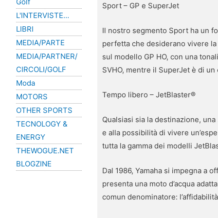
Golf
Sport – GP e SuperJet
L'INTERVISTE…
LIBRI
Il nostro segmento Sport ha un foc
MEDIA/PARTE
perfetta che desiderano vivere la 
MEDIA/PARTNER/
sul modello GP HO, con una tonali
CIRCOLI/GOLF
SVHO, mentre il SuperJet è di un 
Moda
Tempo libero – JetBlaster®
MOTORS
OTHER SPORTS
Qualsiasi sia la destinazione, una 
TECNOLOGY &
e alla possibilità di vivere un’es
ENERGY
tutta la gamma dei modelli JetBla
THEWOGUE.NET
BLOGZINE
Dal 1986, Yamaha si impegna a of
presenta una moto d’acqua adatta 
comun denominatore: l’affidabilità