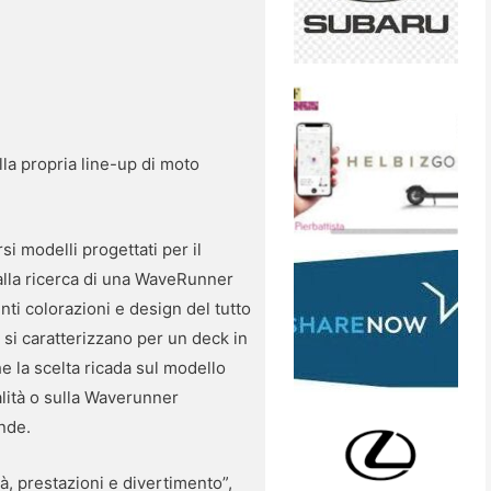
la propria line-up di moto
i modelli progettati per il
 alla ricerca di una WaveRunner
ti colorazioni e design del tutto
i caratterizzano per un deck in
he la scelta ricada sul modello
alità o sulla Waverunner
nde.
tà, prestazioni e divertimento”,