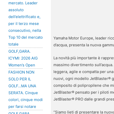
mercato. Leader
assoluto
dell’elettrificato e,
per il terzo mese
consecutivo, nella
Top 10 del mercato
Yamaha Motor Europe, leader ricon
totale
d’acqua, presenta la nuova gam
GOLF,GARA.
La novità più importante è rappre
ICYMI: 2026 AIG
massimo divertimento sull’acqua. 
Women’s Open
leggera, agile e compatta per una
FASHION NON
nuovi, ogni modello JetBlaster® 
SOLO PER IL
composito di polipropilene che mig
GOLF…MA UNA
JetBlaster® pensato per i piloti 
SERATA. Cinque
JetBlaster® PRO dalle grandi pre
colori, cinque modi
per farsi notare
“Siamo lieti di presentare la nuova
GOLF,GARA.