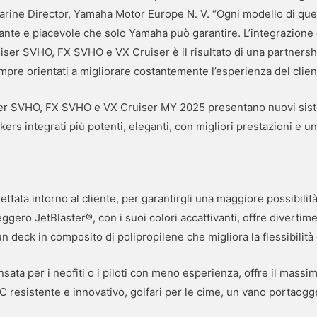
rine Director, Yamaha Motor Europe N. V. “Ogni modello di quest
ante e piacevole che solo Yamaha può garantire. L’integrazione
iser SVHO, FX SVHO e VX Cruiser è il risultato di una partnersh
mpre orientati a migliorare costantemente l’esperienza del clien
iser SVHO, FX SVHO e VX Cruiser MY 2025 presentano nuovi sist
akers integrati più potenti, eleganti, con migliori prestazioni e u
ttata intorno al cliente, per garantirgli una maggiore possibilità
eggero JetBlaster®, con i suoi colori accattivanti, offre divertim
un deck in composito di polipropilene che migliora la flessibilità
sata per i neofiti o i piloti con meno esperienza, offre il massi
resistente e innovativo, golfari per le cime, un vano portaogg