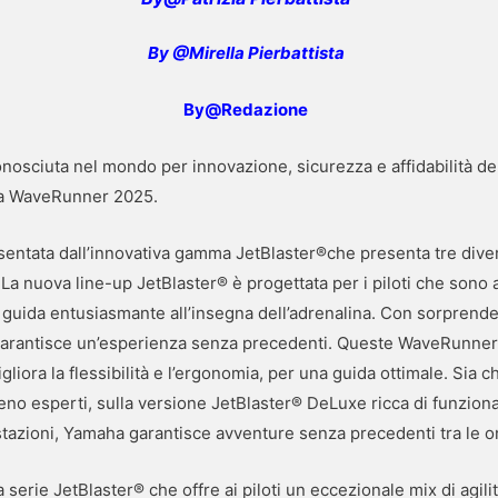
By @Mirella Pierbattista
By@Redazione
osciuta nel mondo per innovazione, sicurezza e affidabilità del
ma WaveRunner 2025.
sentata dall’innovativa gamma JetBlaster®che presenta tre divers
La nuova line-up JetBlaster® è progettata per i piloti che sono
 guida entusiasmante all’insegna dell’adrenalina. Con sorprenden
garantisce un’esperienza senza precedenti. Queste WaveRunner s
liora la flessibilità e l’ergonomia, per una guida ottimale. Sia c
meno esperti, sulla versione JetBlaster® DeLuxe ricca di funzion
stazioni, Yamaha garantisce avventure senza precedenti tra le o
 serie JetBlaster® che offre ai piloti un eccezionale mix di agili