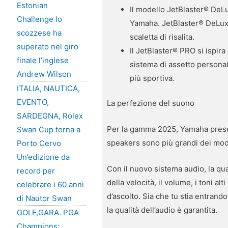
Estonian
Il modello JetBlaster® DeLu
Challenge lo
Yamaha. JetBlaster® DeLuxe 
scozzese ha
scaletta di risalita.
superato nel giro
Il JetBlaster® PRO si ispi
finale l’inglese
sistema di assetto personal
Andrew Wilson
più sportiva.
ITALIA, NAUTICA,
EVENTO,
La perfezione del suono
SARDEGNA, Rolex
Per la gamma 2025, Yamaha presen
Swan Cup torna a
speakers sono più grandi dei mode
Porto Cervo
Un’edizione da
Con il nuovo sistema audio, la qua
record per
della velocità, il volume, i toni a
celebrare i 60 anni
d’ascolto. Sia che tu stia entrando
di Nautor Swan
la qualità dell’audio è garantita.
GOLF,GARA. PGA
Champions: