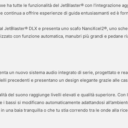
xe ha tutte le funzionalità del JetBlaster® con l’integrazione a
continua a offrire esperienze di guida entusiasmanti ed è forni
ra al JetBlaster® DLX e presenta uno scafo NanoXcel2®, uno sch
izzato con funzione automatica, manubri più grandi e pedane ri
ta un nuovo sistema audio integrato di serie, progettato e rea
lli precedenti e presentano un design elegante grazie alle cas
lità del suono raggiunge livelli elevati e qualità superiore. Con 
lti e i bassi si modificano automaticamente adattandosi all’ambie
 in una baia tranquilla o che tu stia correndo tra le onde alla ri