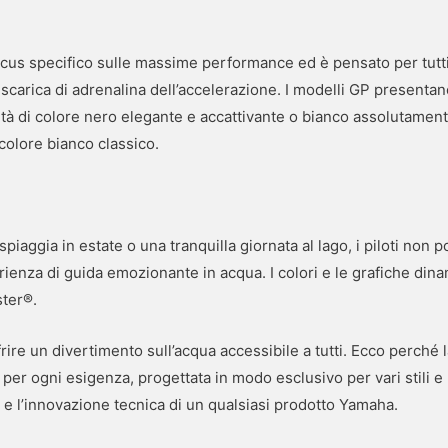
us specifico sulle massime performance ed è pensato per tutti i 
scarica di adrenalina dell’accelerazione. I modelli GP presentano
tà di colore nero elegante e accattivante o bianco assolutamen
colore bianco classico.
spiaggia in estate o una tranquilla giornata al lago, i piloti non
perienza di guida emozionante in acqua. I colori e le grafiche di
ster®.
frire un divertimento sull’acqua accessibile a tutti. Ecco per
per ogni esigenza, progettata in modo esclusivo per vari stili e
 e l’innovazione tecnica di un qualsiasi prodotto Yamaha.