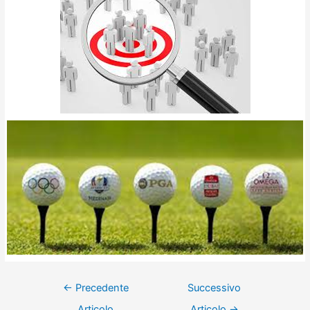
←
Precedente
Successivo
Articolo
Articolo
→