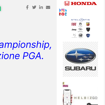
a
mpionship,
zione PGA.