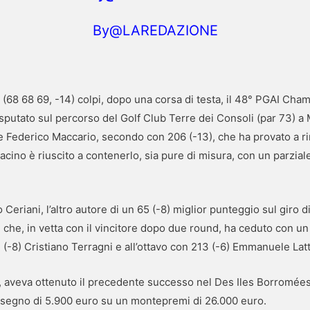
By@LAREDAZIONE
(68 68 69, -14) colpi, dopo una corsa di testa, il 48° PGAI Cha
isputato sul percorso del Golf Club Terre dei Consoli (par 73) a
le Federico Maccario, secondo con 206 (-13), che ha provato a r
acino è riuscito a contenerlo, sia pure di misura, con un parziale
Ceriani, l’altro autore di un 65 (-8) miglior punteggio sul giro d
che, in vetta con il vincitore dopo due round, ha ceduto con un 
 (-8) Cristiano Terragni e all’ottavo con 213 (-6) Emmanuele Latt
aveva ottenuto il precedente successo nel Des Iles Borromées 
 assegno di 5.900 euro su un montepremi di 26.000 euro.