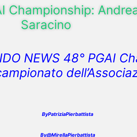
I Championship: Andre
Saracino
O NEWS 48° PGAI Cha
 campionato dell’Associa
ByPatriziaPierbattista
By@MirellaPierbattista