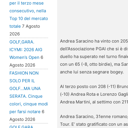
per il terzo mese
consecutivo, nella
Top 10 del mercato
totale
7 Agosto
2026
Andrea Saracino ha vinto con 205 
GOLF,GARA.
dell’Associazione PGAI che si è d
ICYMI: 2026 AIG
duello ha superato nel turno fina
Women’s Open
6
con un 65 (-8, otto birdie), ma Sar
Agosto 2026
anche lui senza segnare bogey.
FASHION NON
SOLO PER IL
Al terzo posto con 208 (-11) Bruno 
GOLF…MA UNA
(-10) Andrea Rota e Lorenzo Gagli 
SERATA. Cinque
Andrea Martini, al settimo con 211
colori, cinque modi
per farsi notare
6
Andrea Saracino, 31enne romano, 
Agosto 2026
Tour. E’ stato gratificato con un
GOLF,GARA.