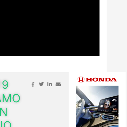
19
AMO
ON
IO