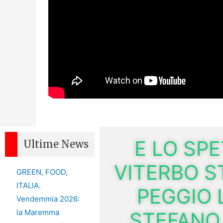
E LO SP
Ultime News
VITERBO 
GREEN, FOOD,
ITALIA.
PEGGIO 
Vendemmia 2026:
la Maremma
STEFANO 