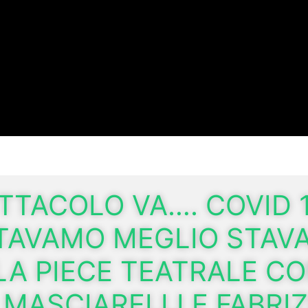
ETTACOLO VA…. COVID 
STAVAMO MEGLIO STAV
LA PIECE TEATRALE C
MASCIARELLI E FABRIZ