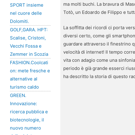
ma molti buchi. La bravura di Mas
SPORT insieme
Totò, un Edoardo de Filippo e tut
nel cuore delle
Dolomiti.
La soffitta dei ricordi ci porta ve
GOLF,GARA. HPT:
diversi certo, come gli smartphon
Scalise, Cristoni,
guardare attraverso il finestrino 
Vecchi Fossa e
velocità di internet! Il tempo cor
Zemmer in Scozia
vita con adagio come una sinfonia 
FASHION.Coolcati
periodo è già grande esserci rius
on: mete fresche e
ha descritto la storia di questo r
alternative al
turismo caldo
GREEN.
Innovazione:
ricerca pubblica e
biotecnologie, il
nuovo numero