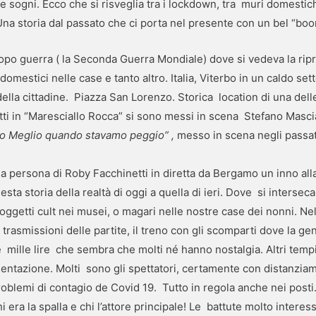
 e sogni. Ecco che si risveglia tra i lockdown, tra muri domesti
Una storia dal passato che ci porta nel presente con un bel “boo
opo guerra ( la Seconda Guerra Mondiale) dove si vedeva la rip
rodomestici nelle case e tanto altro. Italia, Viterbo in un caldo s
lla cittadine. Piazza San Lorenzo. Storica location di una delle
tti in “Maresciallo Rocca” si sono messi in scena Stefano Masciar
o Meglio quando stavamo peggio” ,
messo in scena negli passat
a persona di Roby Facchinetti in diretta da Bergamo un inno alla 
sta storia della realtà di oggi a quella di ieri. Dove si intersec
 oggetti cult nei musei, o magari nelle nostre case dei nonni. Ne
dio trasmissioni delle partite, il treno con gli scomparti dove la 
Le mille lire che sembra che molti né hanno nostalgia. Altri temp
esentazione. Molti sono gli spettatori, certamente con distanzia
lemi di contagio de Covid 19. Tutto in regola anche nei posti. 
i era la spalla e chi l’attore principale! Le battute molto intere