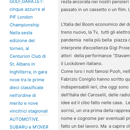
GOLF,GARA.LET:
resta ancorata nei nostri pensieri
cinque azzurre al
passato in un cassetto o un film. 
PIF London
L’Italia del Boom economico del d
Championship
treno nuovo, la Tv, tutti gli elett
Nella sesta
pandemia nella più bella piazza de
edizione del
interprete d’eccellenza Gigi Proie
torneo, al
attori della performance
“Stavam
Centurion Club di
il Lockdown italiano.
St. Albans in
Come loro i noti famosi Pooh, nell
Inghilterra, in gara
Fabrizio Coniglio hanno scritto que
nove tra le prime
indispensabili ieri, che oggi sono
dieci classificate
dell’Italia dei Caroselli, delle ra
nell’ordine di
idee ed il cibo fatto nelle case. 
merito e nove
sorrisi, un ora prima della rappr
vincitrici stagionali
nome e cognome per eventuali prob
AUTOMOTIVE.
fatto un bel lavoro. Ma a capire ch
SUBARU e M’OVER