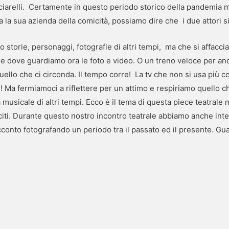
ciarelli. Certamente in questo periodo storico della pandemia m
ta la sua azienda della comicità, possiamo dire che i due attori
rso storie, personaggi, fotografie di altri tempi, ma che si affacc
e dove guardiamo ora le foto e video. O un treno veloce per anda
quello che ci circonda. Il tempo corre! La tv che non si usa più 
re! Ma fermiamoci a riflettere per un attimo e respiriamo quello 
musicale di altri tempi. Ecco è il tema di questa piece teatrale
citi. Durante questo nostro incontro teatrale abbiamo anche inte
acconto fotografando un periodo tra il passato ed il presente. Gu