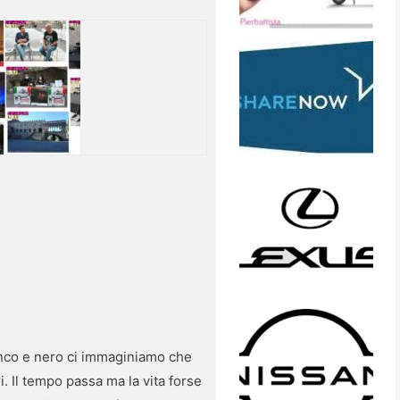
anco e nero ci immaginiamo che
. Il tempo passa ma la vita forse