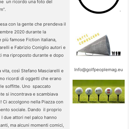
che un ricordo una foto del
m”.
resa con la gente che prendeva il
ettembre 2020 durante la
 più famose Fiction italiana,
elli e Fabrizio Coniglio autori e
i ma riproposto durante e dopo
Info@golfpeoplemag.eu
vita, così Stefano Masciarelli e
ano ricordi di oggetti che erano
lle soffitte. Uno spaccato
gente si incontrava e scambiava
i! Ci accolgono nella Piazza con
mento sociale. Dando il proprio
I due attori nel palco hanno
ssanti, ma alcuni momenti comici,