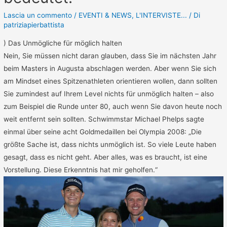
Lascia un commento
/
EVENTI & NEWS
,
L'INTERVISTE...
/ Di
patriziapierbattista
) Das Unmögliche für möglich halten
Nein, Sie müssen nicht daran glauben, dass Sie im nächsten Jahr
beim Masters in Augusta abschlagen werden. Aber wenn Sie sich
am Mindset eines Spitzenathleten orientieren wollen, dann sollten
Sie zumindest auf Ihrem Level nichts für unmöglich halten – also
zum Beispiel die Runde unter 80, auch wenn Sie davon heute noch
weit entfernt sein sollten. Schwimmstar Michael Phelps sagte
einmal über seine acht Goldmedaillen bei Olympia 2008: „Die
größte Sache ist, dass nichts unmöglich ist. So viele Leute haben
gesagt, dass es nicht geht. Aber alles, was es braucht, ist eine
Vorstellung. Diese Erkenntnis hat mir geholfen.“