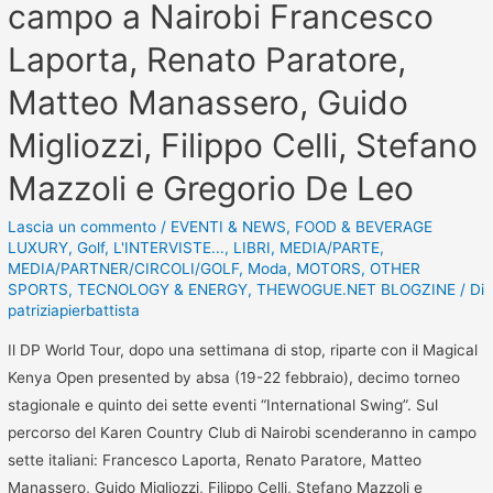
campo a Nairobi Francesco
Laporta, Renato Paratore,
Matteo Manassero, Guido
Migliozzi, Filippo Celli, Stefano
Mazzoli e Gregorio De Leo
Lascia un commento
/
EVENTI & NEWS
,
FOOD & BEVERAGE
LUXURY
,
Golf
,
L'INTERVISTE...
,
LIBRI
,
MEDIA/PARTE
,
MEDIA/PARTNER/CIRCOLI/GOLF
,
Moda
,
MOTORS
,
OTHER
SPORTS
,
TECNOLOGY & ENERGY
,
THEWOGUE.NET BLOGZINE
/ Di
patriziapierbattista
Il DP World Tour, dopo una settimana di stop, riparte con il Magical
Kenya Open presented by absa (19-22 febbraio), decimo torneo
stagionale e quinto dei sette eventi “International Swing”. Sul
percorso del Karen Country Club di Nairobi scenderanno in campo
sette italiani: Francesco Laporta, Renato Paratore, Matteo
Manassero, Guido Migliozzi, Filippo Celli, Stefano Mazzoli e