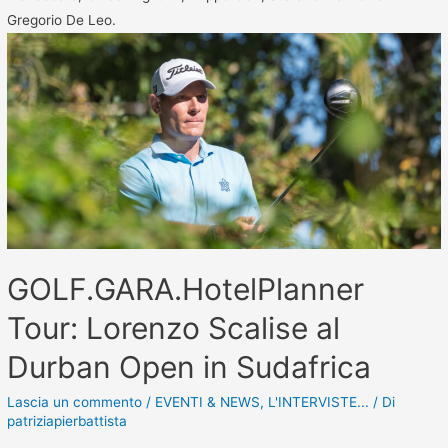
Gregorio De Leo.
GOLF.GARA.HotelPlanner
Tour: Lorenzo Scalise al
Durban Open in Sudafrica
Lascia un commento
/
EVENTI & NEWS
,
L'INTERVISTE...
/ Di
patriziapierbattista