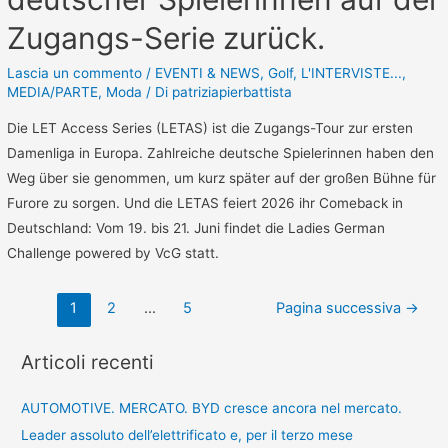
Zugangs-Serie zurück.
Lascia un commento
/
EVENTI & NEWS
,
Golf
,
L'INTERVISTE...
,
MEDIA/PARTE
,
Moda
/ Di
patriziapierbattista
Die LET Access Series (LETAS) ist die Zugangs-Tour zur ersten
Damenliga in Europa. Zahlreiche deutsche Spielerinnen haben den
Weg über sie genommen, um kurz später auf der großen Bühne für
Furore zu sorgen. Und die LETAS feiert 2026 ihr Comeback in
Deutschland: Vom 19. bis 21. Juni findet die Ladies German
Challenge powered by VcG statt.
1
2
…
5
Pagina successiva
→
Articoli recenti
AUTOMOTIVE. MERCATO. BYD cresce ancora nel mercato.
Leader assoluto dell’elettrificato e, per il terzo mese