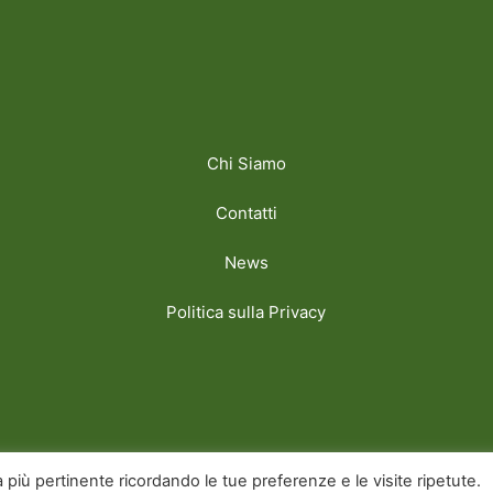
Chi Siamo
Contatti
News
Politica sulla Privacy
y Golfpeoplemag
za più pertinente ricordando le tue preferenze e le visite ripetute.