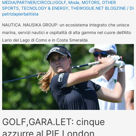
MEDIA/PARTNER/CIRCOLI/GOLF
,
Moda
,
MOTORS
,
OTHER
SPORTS
,
TECNOLOGY & ENERGY
,
THEWOGUE.NET BLOGZINE
/ Di
patriziapierbattista
NAUTICA. NAUSIKA GROUP: un ecosistema integrato che unisce
marina, servizi nautici e ospitalità di alta gamma nel cuore dell’Alto
Lario del Lago di Como e in Costa Smeralda
GOLF,GARA.LET: cinque
azzurre al PIF London