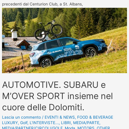
precedenti dal Centurion Club, a St. Albans,
AUTOMOTIVE. SUBARU e
M’OVER SPORT insieme nel
cuore delle Dolomiti.
Lascia un commento
/
EVENTI & NEWS
,
FOOD & BEVERAGE
LUXURY
,
Golf
,
L'INTERVISTE...
,
LIBRI
,
MEDIA/PARTE
,
MEDIA/PARTNER/CIRCOLI/GOLF
,
Moda
,
MOTORS
,
OTHER