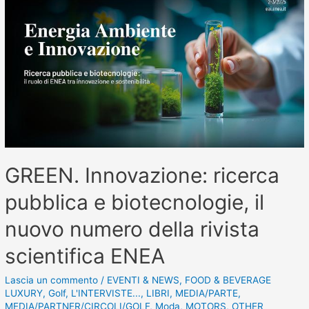
GREEN. Innovazione: ricerca
pubblica e biotecnologie, il
nuovo numero della rivista
scientifica ENEA
Lascia un commento
/
EVENTI & NEWS
,
FOOD & BEVERAGE
LUXURY
,
Golf
,
L'INTERVISTE...
,
LIBRI
,
MEDIA/PARTE
,
MEDIA/PARTNER/CIRCOLI/GOLF
,
Moda
,
MOTORS
,
OTHER