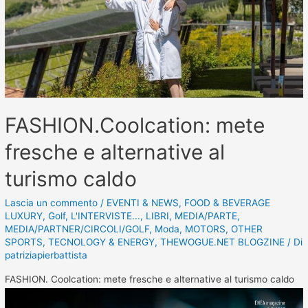
FASHION.Coolcation: mete
fresche e alternative al
turismo caldo
Lascia un commento
/
EVENTI & NEWS
,
FOOD & BEVERAGE
LUXURY
,
Golf
,
L'INTERVISTE...
,
LIBRI
,
MEDIA/PARTE
,
MEDIA/PARTNER/CIRCOLI/GOLF
,
Moda
,
MOTORS
,
OTHER
SPORTS
,
TECNOLOGY & ENERGY
,
THEWOGUE.NET BLOGZINE
/ Di
patriziapierbattista
FASHION. Coolcation: mete fresche e alternative al turismo caldo