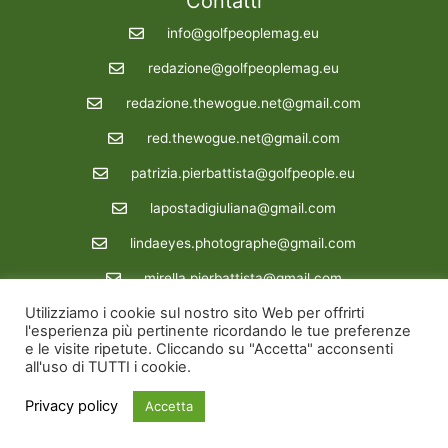
Contatti
info@golfpeoplemag.eu
redazione@golfpeoplemag.eu
redazione.thewogue.net@gmail.com
red.thewogue.net@gmail.com
patrizia.pierbattista@golfpeople.eu
lapostadigiuliana@gmail.com
lindaeyes.photographe@gmail.com
mirella.pierbattista@gmail.com
Utilizziamo i cookie sul nostro sito Web per offrirti
Redazione : 39 3288862722
l'esperienza più pertinente ricordando le tue preferenze
e le visite ripetute. Cliccando su "Accetta" acconsenti
Copyright © 2026 Golfpeoplemag | Powered by Golfpeoplemag
all'uso di TUTTI i cookie.
Site credit
siinfo.eu
Privacy policy
Accetta