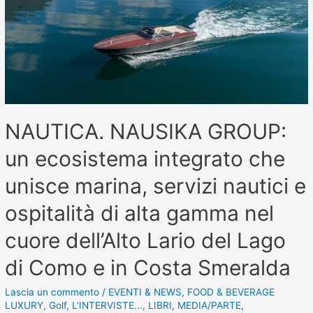
NAUTICA. NAUSIKA GROUP:
un ecosistema integrato che
unisce marina, servizi nautici e
ospitalità di alta gamma nel
cuore dell’Alto Lario del Lago
di Como e in Costa Smeralda
Lascia un commento
/
EVENTI & NEWS
,
FOOD & BEVERAGE
LUXURY
,
Golf
,
L'INTERVISTE...
,
LIBRI
,
MEDIA/PARTE
,