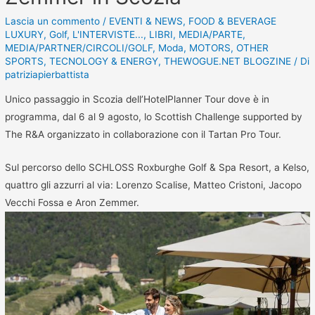
Lascia un commento
/
EVENTI & NEWS
,
FOOD & BEVERAGE
LUXURY
,
Golf
,
L'INTERVISTE...
,
LIBRI
,
MEDIA/PARTE
,
MEDIA/PARTNER/CIRCOLI/GOLF
,
Moda
,
MOTORS
,
OTHER
SPORTS
,
TECNOLOGY & ENERGY
,
THEWOGUE.NET BLOGZINE
/ Di
patriziapierbattista
Unico passaggio in Scozia dell’HotelPlanner Tour dove è in
programma, dal 6 al 9 agosto, lo Scottish Challenge supported by
The R&A organizzato in collaborazione con il Tartan Pro Tour.
Sul percorso dello SCHLOSS Roxburghe Golf & Spa Resort, a Kelso,
quattro gli azzurri al via: Lorenzo Scalise, Matteo Cristoni, Jacopo
Vecchi Fossa e Aron Zemmer.