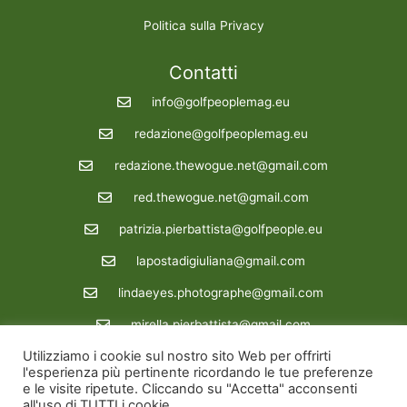
Politica sulla Privacy
Contatti
info@golfpeoplemag.eu
redazione@golfpeoplemag.eu
redazione.thewogue.net@gmail.com
red.thewogue.net@gmail.com
patrizia.pierbattista@golfpeople.eu
lapostadigiuliana@gmail.com
lindaeyes.photographe@gmail.com
mirella.pierbattista@gmail.com
Utilizziamo i cookie sul nostro sito Web per offrirti
Redazione : 39 3288862722
l'esperienza più pertinente ricordando le tue preferenze
e le visite ripetute. Cliccando su "Accetta" acconsenti
Copyright © 2026 Golfpeoplemag | Powered by Golfpeoplemag
all'uso di TUTTI i cookie.