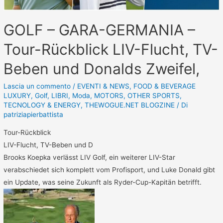
GOLF – GARA-GERMANIA –
Tour-Rückblick LIV-Flucht, TV-
Beben und Donalds Zweifel,
Lascia un commento
/
EVENTI & NEWS
,
FOOD & BEVERAGE
LUXURY
,
Golf
,
LIBRI
,
Moda
,
MOTORS
,
OTHER SPORTS
,
TECNOLOGY & ENERGY
,
THEWOGUE.NET BLOGZINE
/ Di
patriziapierbattista
Tour-Rückblick
LIV-Flucht, TV-Beben und D
Brooks Koepka verlässt LIV Golf, ein weiterer LIV-Star
verabschiedet sich komplett vom Profisport, und Luke Donald gibt
ein Update, was seine Zukunft als Ryder-Cup-Kapitän betrifft.