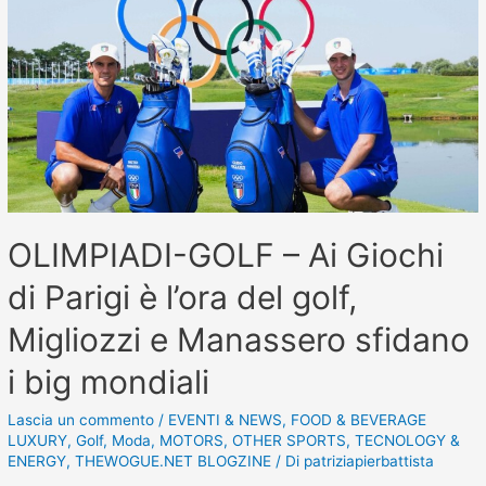
OLIMPIADI-GOLF – Ai Giochi
di Parigi è l’ora del golf,
Migliozzi e Manassero sfidano
i big mondiali
Lascia un commento
/
EVENTI & NEWS
,
FOOD & BEVERAGE
LUXURY
,
Golf
,
Moda
,
MOTORS
,
OTHER SPORTS
,
TECNOLOGY &
ENERGY
,
THEWOGUE.NET BLOGZINE
/ Di
patriziapierbattista