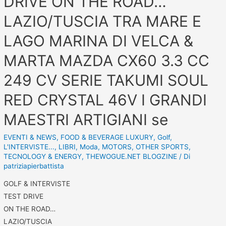
DRIVE ON THE ROAD…
LAZIO/TUSCIA TRA MARE E
LAGO MARINA DI VELCA &
MARTA MAZDA CX60 3.3 CC
249 CV SERIE TAKUMI SOUL
RED CRYSTAL 46V I GRANDI
MAESTRI ARTIGIANI se
EVENTI & NEWS
,
FOOD & BEVERAGE LUXURY
,
Golf
,
L'INTERVISTE...
,
LIBRI
,
Moda
,
MOTORS
,
OTHER SPORTS
,
TECNOLOGY & ENERGY
,
THEWOGUE.NET BLOGZINE
/ Di
patriziapierbattista
GOLF & INTERVISTE
TEST DRIVE
ON THE ROAD…
LAZIO/TUSCIA