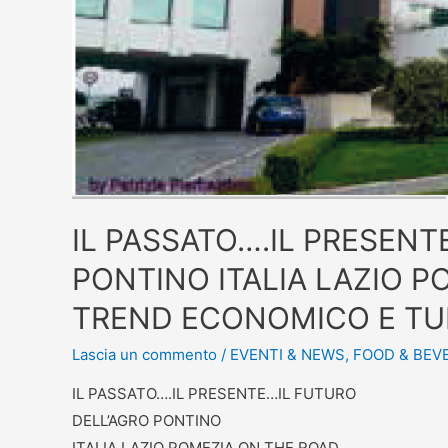
IL PASSATO….IL PRESENT
PONTINO ITALIA LAZIO P
TREND ECONOMICO E TUR
Lascia un commento
/
EVENTI & NEWS
,
FOOD & BEV
IL PASSATO….IL PRESENTE…IL FUTURO
DELL’AGRO PONTINO
ITALIA LAZIO POMEZIA ON THE ROAD…