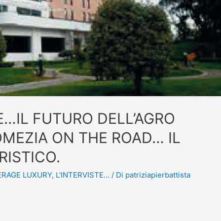
E…IL FUTURO DELL’AGRO
OMEZIA ON THE ROAD… IL
ISTICO.
ERAGE LUXURY
,
L'INTERVISTE...
/ Di
patriziapierbattista