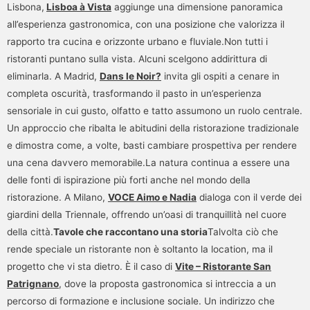
Lisbona,
Lisboa à Vista
aggiunge una dimensione panoramica
all’esperienza gastronomica, con una posizione che valorizza il
rapporto tra cucina e orizzonte urbano e fluviale.Non tutti i
ristoranti puntano sulla vista. Alcuni scelgono addirittura di
eliminarla. A Madrid,
Dans le Noir?
invita gli ospiti a cenare in
completa oscurità, trasformando il pasto in un’esperienza
sensoriale in cui gusto, olfatto e tatto assumono un ruolo centrale.
Un approccio che ribalta le abitudini della ristorazione tradizionale
e dimostra come, a volte, basti cambiare prospettiva per rendere
una cena davvero memorabile.La natura continua a essere una
delle fonti di ispirazione più forti anche nel mondo della
ristorazione. A Milano,
VOCE Aimo e Nadia
dialoga con il verde dei
giardini della Triennale, offrendo un’oasi di tranquillità nel cuore
della città.
Tavole che raccontano una storia
Talvolta ciò che
rende speciale un ristorante non è soltanto la location, ma il
progetto che vi sta dietro. È il caso di
Vite – Ristorante San
Patrignano
, dove la proposta gastronomica si intreccia a un
percorso di formazione e inclusione sociale. Un indirizzo che