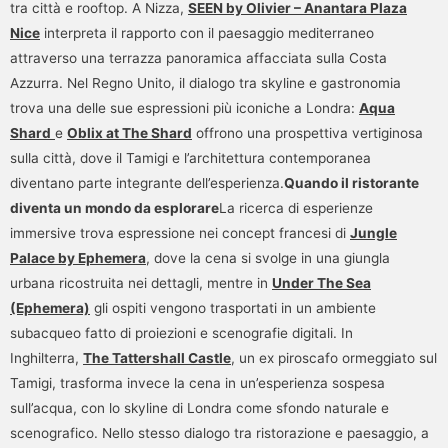
tra città e rooftop. A Nizza,
SEEN by Olivier – Anantara Plaza
Nice
interpreta il rapporto con il paesaggio mediterraneo
attraverso una terrazza panoramica affacciata sulla Costa
Azzurra. Nel Regno Unito, il dialogo tra skyline e gastronomia
trova una delle sue espressioni più iconiche a Londra:
Aqua
Shard
e
Oblix at The Shard
offrono una prospettiva vertiginosa
sulla città, dove il Tamigi e l’architettura contemporanea
diventano parte integrante dell’esperienza.
Quando il ristorante
diventa un mondo da esplorare
La ricerca di esperienze
immersive trova espressione nei concept francesi di
Jungle
Palace by Ephemera
, dove la cena si svolge in una giungla
urbana ricostruita nei dettagli, mentre in
Under The Sea
(Ephemera)
gli ospiti vengono trasportati in un ambiente
subacqueo fatto di proiezioni e scenografie digitali. In
Inghilterra,
The Tattershall Castle
, un ex piroscafo ormeggiato sul
Tamigi, trasforma invece la cena in un’esperienza sospesa
sull’acqua, con lo skyline di Londra come sfondo naturale e
scenografico. Nello stesso dialogo tra ristorazione e paesaggio, a