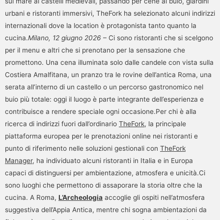
sul mare ai castelli medievali, passando per cene al buio, giardini
urbani e ristoranti immersivi, TheFork ha selezionato alcuni indirizzi
internazionali dove la location è protagonista tanto quanto la
cucina.
Milano, 12 giugno 2026
– Ci sono ristoranti che si scelgono
per il menu e altri che si prenotano per la sensazione che
promettono. Una cena illuminata solo dalle candele con vista sulla
Costiera Amalfitana, un pranzo tra le rovine dell’antica Roma, una
serata all’interno di un castello o un percorso gastronomico nel
buio più totale: oggi il luogo è parte integrante dell’esperienza e
contribuisce a rendere speciale ogni occasione.Per chi è alla
ricerca di indirizzi fuori dall’ordinario
TheFork
, la principale
piattaforma europea per le prenotazioni online nei ristoranti e
punto di riferimento nelle soluzioni gestionali con
TheFork
Manager
, ha individuato alcuni ristoranti in Italia e in Europa
capaci di distinguersi per ambientazione, atmosfera e unicità.Ci
sono luoghi che permettono di assaporare la storia oltre che la
cucina. A Roma,
L’Archeologia
accoglie gli ospiti nell’atmosfera
suggestiva dell’Appia Antica, mentre chi sogna ambientazioni da