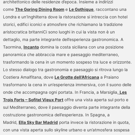
architettonico delle residenze d’epoca. Insieme a indirizzi
come
The Goring Dining Room
e
Le Gothique
, raccontano una
Londra e un’Inghilterra dove la ristorazione si intreccia con hotel
storici, edifici iconici e atmosfere che richiamano la tradizione
aristocratica britanniCi sono luoghi in cui la vista non è un
dettaglio, ma parte integrante dell’esperienza gastronomica. A
Taormina,
Incanto
domina la costa siciliana con una posizione
panoramica che abbraccia mare e paesaggio mediterraneo,
trasformando la cena in un momento sospeso tra luce e orizzonte.
Lo stesso dialogo tra gastronomia e paesaggio si ritrova lungo la
Costiera Amalfitana, dove
Le Grotte dell’Africana
a Praiano
trasformano la cena in un’esperienza immersiva, con il suono delle
onde che accompagna ogni portata. In Francia, a Marsiglia,
Les
Trois Forts – Sofitel Vieux Port
offre una vista aperta sul porto e
sul Mediterraneo, dove il paesaggio diventa parte integrante della
costruzione gastronomica dell’esperienza. In Spagna, a
Madrid,
Ella Sky Bar Madrid
porta invece la ristorazione in quota,
con una vista aperta sullo skyline urbano e un’atmosfera sospesa