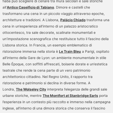
fiaba può scegliere di cenare tra mura secolari e sale storiche
all’
Antico Caseificio di Tabiano
. Dimore e castelli che
trasformano una cena in un piccolo viaggio attraverso epoche,
architetture e tradizioni. A Lisbona,
Palácio Chiado
trasforma una
cena in un’esperienza all’interno di un palazzo aristocratico
ottocentesco, tra sale decorate, scalinate monumentali e
un’impostazione scenografica che restituisce tutto il fascino della
Lisbona storica. In Francia, un esempio emblematico di
ristorazione immersa nella storia è
Le Train Bleu
a Parigi, ospitato
all’interno della Gare de Lyon: un ambiente monumentale in stile
Belle Époque, con soffitti affrescati, boiserie dorate e un’estetica
teatrale che rende la cena parte di un vero patrimonio
architettonico cittadino. Nel Regno Unito, il rapporto tra
ristorazione e patrimonio si declina in diverse forme. A
Londra,
The Wolseley City
interpreta l’eleganza delle grandi sale
urbane storiche, mentre
The Montfort at Stanbridge Earls
porta
l’esperienza in un contesto più raccolto e immerso nella campagna
inglese, all’interno di una dimora storica che conserva il fascino