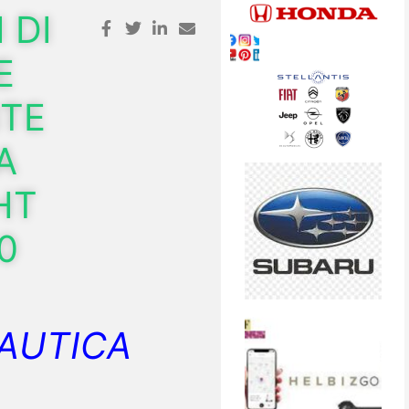
 DI
E
NTE
A
HT
0
AUTICA