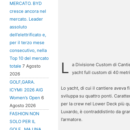
MERCATO. BYD
cresce ancora nel
mercato. Leader
assoluto
dell’elettrificato e,
per il terzo mese
consecutivo, nella
Top 10 del mercato
L
a Divisione Custom di Cantier
totale
7 Agosto
yacht full custom di 40 metri
2026
GOLF,GARA.
Lo yacht, di cui il cantiere aveva 
ICYMI: 2026 AIG
sviluppa su quattro ponti. Caratte
Women’s Open
6
per la crew nel Lower Deck più qu
Agosto 2026
Luxardo, è contraddistinto da grand
FASHION NON
l’armatore.
SOLO PER IL
GOLF…MA UNA