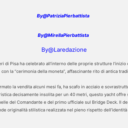
By@PatriziaPierbattista
By@MirellaPierbattista
By@Laredazione
i di Pisa ha celebrato all’interno delle proprie strutture l’inizio
 con la “cerimonia della moneta”, affascinante rito di antica trad
firmato la vendita alcuni mesi fa, ha scafo in acciaio e sovrastrut
ristica decisamente insolita per un 40 metri, questo yacht offre s
elle del Comandante e del primo ufficiale sul Bridge Deck. Il de
e originalità stilistica realizzata nel pieno rispetto dell’identi