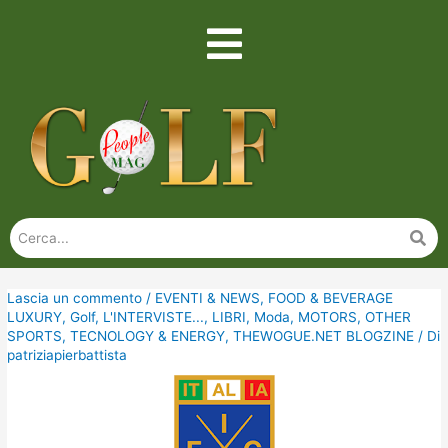
Lascia un commento
/
EVENTI & NEWS
,
FOOD & BEVERAGE
LUXURY
,
Golf
,
L'INTERVISTE...
,
LIBRI
,
Moda
,
MOTORS
,
OTHER
SPORTS
,
TECNOLOGY & ENERGY
,
THEWOGUE.NET BLOGZINE
/ Di
patriziapierbattista