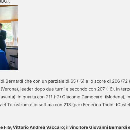
(BG).
i Bernardi che con un parziale di 65 (-6) e lo score di 206 (72 69
Verona), leader dopo due turni e secondo con 207 (-6). In terz
santa), in quarta con 211 (-2) Giacomo Camocardi (Modena), in
ael Tornstrom e in settima con 213 (par) Federico Tadini (Caste
iere FIG, Vittorio Andrea Vaccaro; il vincitore Giovanni Bernardi