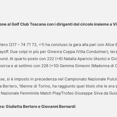
ione al Golf Club Toscana con i dirigenti del circolo insieme a 
tero (217 – 74 71 72, +1) ha concluso la gara alla pari con Alice
ayoff. Due colpi in più per Ginevra Coppa (Villa Condulmer), terz
nd. Al quarto posto con 222 (+6) Natalia Aparicio (Asolo) e Gior
esirca e al settimo con 226 (+10) Gemma Simeoni (Madonna di C
se, si è imposto in precedenza nel Campionato Nazionale Pulci
a Bertero, 16enne di Torino, ha raggiunto quel titolo che le era
 Nazionale Femminile Match Play/Trofeo Giuseppe Silva da Guia 
tra: Giulietta Bertero e Giovanni Bernardi