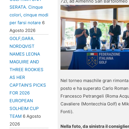
72), ad Almenno San Bartolomeo 
SERATA. Cinque
colori, cinque modi
per farsi notare
6
Agosto 2026
GOLF,GARA.
NORDQVIST
NAMES LEONA
MAGUIRE AND
THREE ROOKIES
AS HER
Nel torneo maschile gran rimonta d
CAPTAIN’S PICKS
posto e ha superato Carlo Roman (
FOR 2026
Francesco Petrangeli (Roma Acqua
EUROPEAN
Cavaliere (Montecchia Golf) e Mik
SOLHEIM CUP
Fonti).
TEAM
6 Agosto
2026
Nella foto, da sinistra il consigl