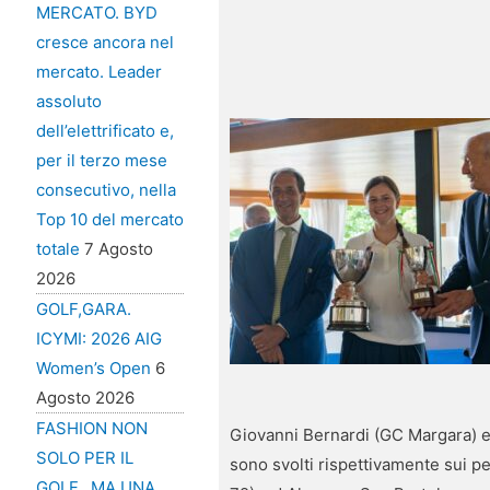
MERCATO. BYD
cresce ancora nel
mercato. Leader
assoluto
dell’elettrificato e,
per il terzo mese
consecutivo, nella
Top 10 del mercato
totale
7 Agosto
2026
GOLF,GARA.
ICYMI: 2026 AIG
Women’s Open
6
Agosto 2026
FASHION NON
Giovanni Bernardi (GC Margara) e 
SOLO PER IL
sono svolti rispettivamente sui p
GOLF…MA UNA