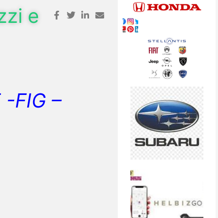
zzi e
-FIG –