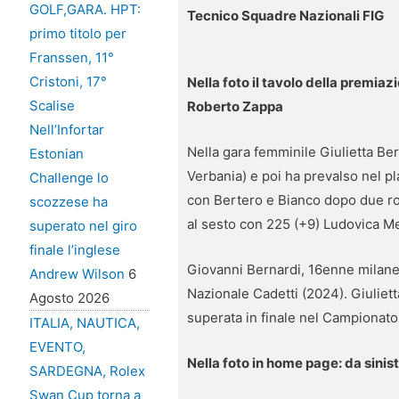
GOLF,GARA. HPT:
Tecnico Squadre Nazionali FIG
primo titolo per
Franssen, 11°
Cristoni, 17°
Nella foto il tavolo della premiaz
Scalise
Roberto Zappa
Nell’Infortar
Nella gara femminile Giulietta Ber
Estonian
Verbania) e poi ha prevalso nel pl
Challenge lo
con Bertero e Bianco dopo due rou
scozzese ha
al sesto con 225 (+9) Ludovica M
superato nel giro
finale l’inglese
Giovanni Bernardi, 16enne milane
Andrew Wilson
6
Nazionale Cadetti (2024). Giuliett
Agosto 2026
superata in finale nel Campionato
ITALIA, NAUTICA,
EVENTO,
Nella foto in home page: da sinis
SARDEGNA, Rolex
Swan Cup torna a