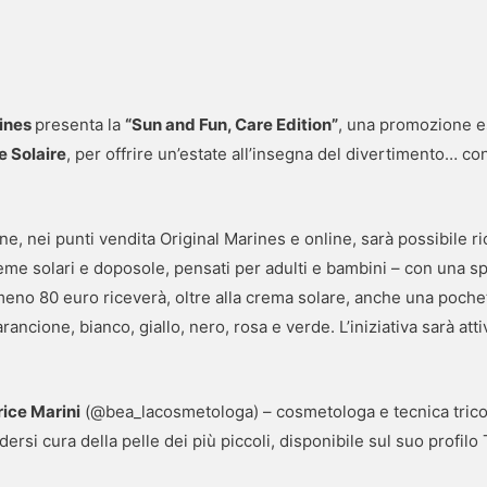
rines
presenta la
“Sun and Fun, Care Edition”
, una promozione es
 Solaire
, per offrire un’estate all’insegna del divertimento… co
ne, nei punti vendita Original Marines e online, sarà possibile 
creme solari e doposole, pensati per adulti e bambini – con una 
meno 80 euro riceverà, oltre alla crema solare, anche una pochet
 arancione, bianco, giallo, nero, rosa e verde. L’iniziativa sarà at
rice Marini
(@bea_lacosmetologa) – cosmetologa e tecnica tricol
rsi cura della pelle dei più piccoli, disponibile sul suo profilo 