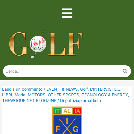
Lascia un commento
/
EVENTI & NEWS
,
Golf
,
L'INTERVISTE...
,
LIBRI
,
Moda
,
MOTORS
,
OTHER SPORTS
,
TECNOLOGY & ENERGY
,
THEWOGUE.NET BLOGZINE
/ Di
patriziapierbattista