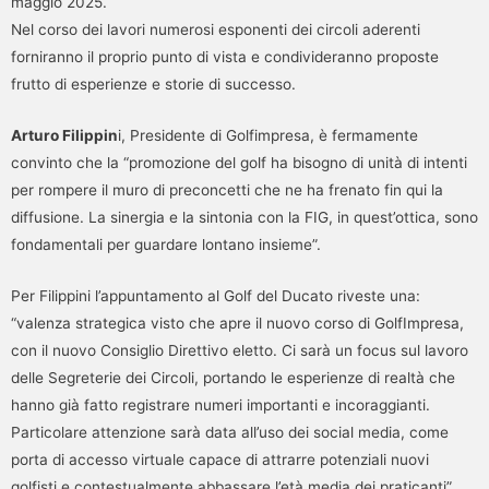
maggio 2025.
Nel corso dei lavori numerosi esponenti dei circoli aderenti
forniranno il proprio punto di vista e condivideranno proposte
frutto di esperienze e storie di successo.
Arturo Filippin
i, Presidente di Golfimpresa, è fermamente
convinto che la “promozione del golf ha bisogno di unità di intenti
per rompere il muro di preconcetti che ne ha frenato fin qui la
diffusione. La sinergia e la sintonia con la FIG, in quest’ottica, sono
fondamentali per guardare lontano insieme”.
Per Filippini l’appuntamento al Golf del Ducato riveste una:
“valenza strategica visto che apre il nuovo corso di GolfImpresa,
con il nuovo Consiglio Direttivo eletto. Ci sarà un focus sul lavoro
delle Segreterie dei Circoli, portando le esperienze di realtà che
hanno già fatto registrare numeri importanti e incoraggianti.
Particolare attenzione sarà data all’uso dei social media, come
porta di accesso virtuale capace di attrarre potenziali nuovi
golfisti e contestualmente abbassare l’età media dei praticanti”.