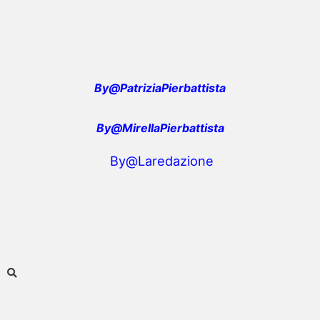
By@PatriziaPierbattista
By@MirellaPierbattista
By@Laredazione