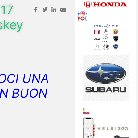
17
skey
OCI UNA
UN BUON