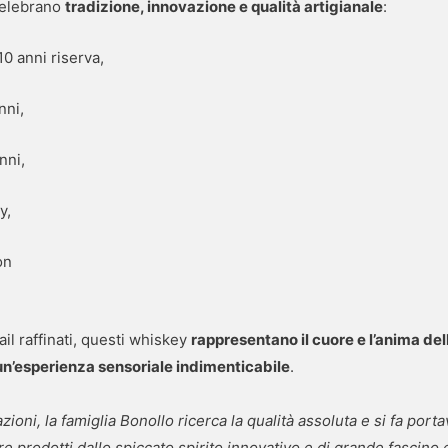
celebrano
tradizione, innovazione e qualità artigianale
:
0 anni riserva,
nni,
nni,
y,
on
ail raffinati, questi whiskey
rappresentano il cuore e l’anima de
un’esperienza sensoriale indimenticabile
.
zioni, la famiglia Bonollo ricerca la qualità assoluta e si fa por
rodotti dallo spiccato spirito innovativo e di grande fascino e