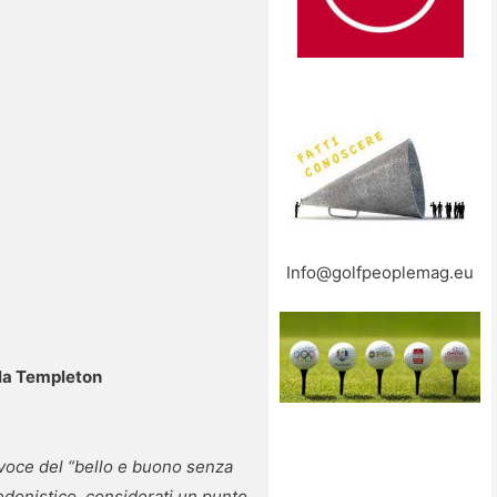
Info@golfpeoplemag.eu
lla Templeton
tavoce del “bello e buono senza
donistico, considerati un punto