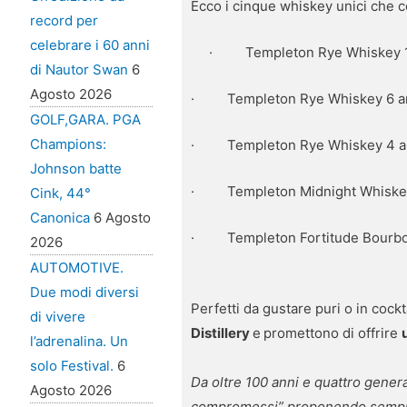
Ecco i cinque whiskey unici che 
record per
celebrare i 60 anni
·
Templeton Rye Whiskey 1
di Nautor Swan
6
Agosto 2026
·
Templeton Rye Whiskey 6 a
GOLF,GARA. PGA
Champions:
·
Templeton Rye Whiskey 4 a
Johnson batte
·
Templeton Midnight Whiske
Cink, 44°
Canonica
6 Agosto
·
Templeton Fortitude Bourb
2026
AUTOMOTIVE.
Due modi diversi
Perfetti da gustare puri o in cockt
di vivere
Distillery
e
promettono di offrire
l’adrenalina. Un
solo Festival.
6
Da oltre 100 anni e quattro genera
Agosto 2026
compromessi” proponendo sempre p