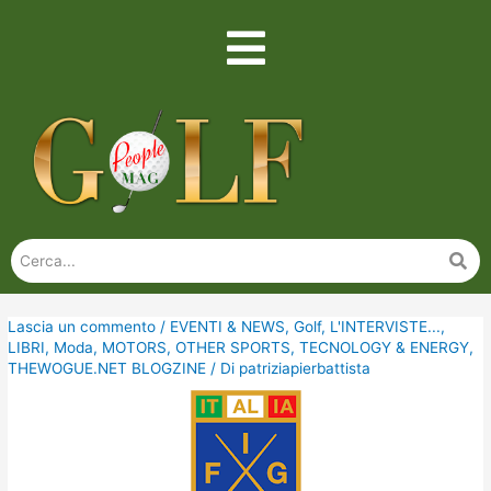
Lascia un commento
/
EVENTI & NEWS
,
Golf
,
L'INTERVISTE...
,
LIBRI
,
Moda
,
MOTORS
,
OTHER SPORTS
,
TECNOLOGY & ENERGY
,
THEWOGUE.NET BLOGZINE
/ Di
patriziapierbattista