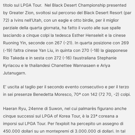
titolo sul LPGA Tour. Nel Black Desert Championship presented
by Greater Zion, svoltosi sul percorso del Black Desert Resort (par
72) a Ivins nell’Utah, con un eagle e otto birdie, per il miglior
parziale della quarta giornata, ha fatto il vuoto alle sue spalle
lasciando a cinque colpi la tedesca Esther Henseleit e la cinese
Ruoning Yin, seconde con 267 (-21). In quarta posizione con 269
(-19) l’altra cinese Yan Liu, in quinta con 270 (-18) la giapponese
Rio Takeda e in sesta con 272 (-16) l’australiana Stephanie
Kyriacou e le thailandesi Chanettee Wannasaen e Ariya
Jutanugarn.
E’ uscita al taglio per il secondo evento consecutivo e per il terzo
in sei presenze Benedetta Moresco, 70ª con 142 (72 70, -2) colpi.
Haeran Ryu, 24enne di Suwon, nel cui palmarès figurano anche
cinque successi sul LPGA of Korea Tour, è la 23ª coreana a
imporsi sul LPGA Tour. Per l’exploit ha percepito un assegno di
450.000 dollari su un montepremi di 3.000.000 di dollari. In tal