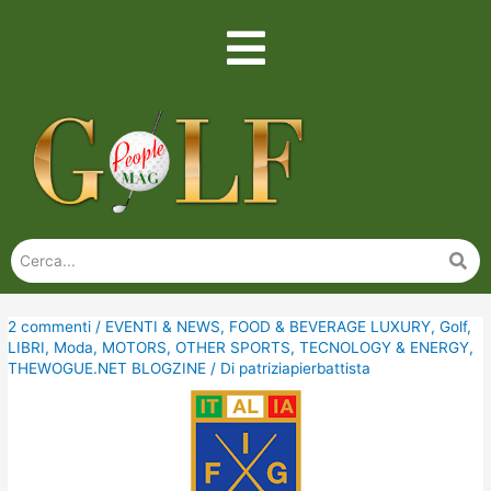
2 commenti
/
EVENTI & NEWS
,
FOOD & BEVERAGE LUXURY
,
Golf
,
LIBRI
,
Moda
,
MOTORS
,
OTHER SPORTS
,
TECNOLOGY & ENERGY
,
THEWOGUE.NET BLOGZINE
/ Di
patriziapierbattista