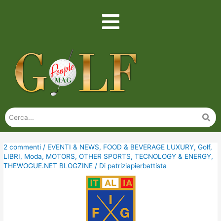
2 commenti
/
EVENTI & NEWS
,
FOOD & BEVERAGE LUXURY
,
Golf
,
LIBRI
,
Moda
,
MOTORS
,
OTHER SPORTS
,
TECNOLOGY & ENERGY
,
THEWOGUE.NET BLOGZINE
/ Di
patriziapierbattista